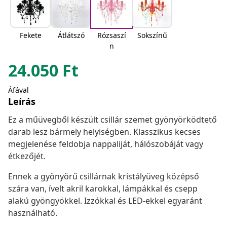
Fekete
Átlátszó
Rózsaszí
Sokszínű
n
24.050
Ft
Áfával
Leírás
Ez a műüvegből készült csillár szemet gyönyörködtető
darab lesz bármely helyiségben. Klasszikus kecses
megjelenése feldobja nappaliját, hálószobáját vagy
étkezőjét.
Ennek a gyönyörű csillárnak kristályüveg középső
szára van, ívelt akril karokkal, lámpákkal és csepp
alakú gyöngyökkel. Izzókkal és LED-ekkel egyaránt
használható.