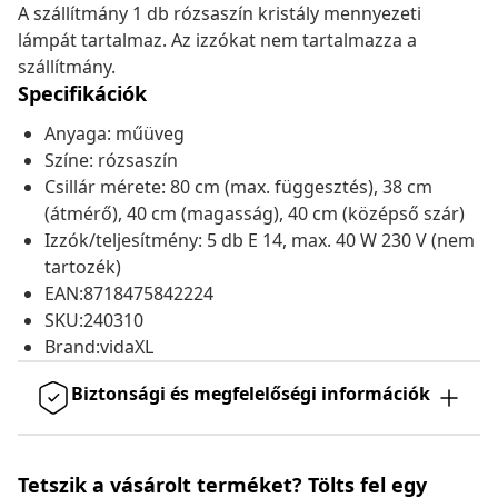
A szállítmány 1 db rózsaszín kristály mennyezeti
lámpát tartalmaz. Az izzókat nem tartalmazza a
szállítmány.
Specifikációk
Anyaga: műüveg
Színe: rózsaszín
Csillár mérete: 80 cm (max. függesztés), 38 cm
(átmérő), 40 cm (magasság), 40 cm (középső szár)
Izzók/teljesítmény: 5 db E 14, max. 40 W 230 V (nem
tartozék)
EAN:8718475842224
SKU:240310
Brand:vidaXL
Biztonsági és megfelelőségi információk
Tetszik a vásárolt terméket? Tölts fel egy