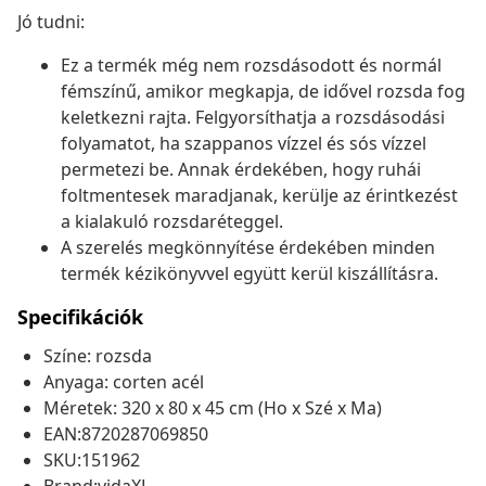
Jó tudni:
Ez a termék még nem rozsdásodott és normál
fémszínű, amikor megkapja, de idővel rozsda fog
keletkezni rajta. Felgyorsíthatja a rozsdásodási
folyamatot, ha szappanos vízzel és sós vízzel
permetezi be. Annak érdekében, hogy ruhái
foltmentesek maradjanak, kerülje az érintkezést
a kialakuló rozsdaréteggel.
A szerelés megkönnyítése érdekében minden
termék kézikönyvvel együtt kerül kiszállításra.
Specifikációk
Színe: rozsda
Anyaga: corten acél
Méretek: 320 x 80 x 45 cm (Ho x Szé x Ma)
EAN:8720287069850
SKU:151962