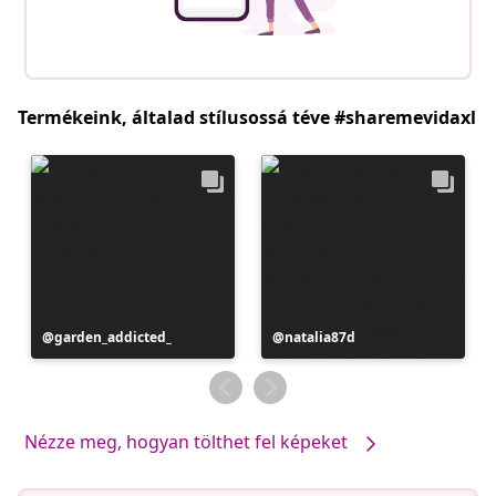
Termékeink, általad stílusossá téve #sharemevidaxl
Bejegyzés
garden_addicted_
Bejegyzés
natalia87d
közzétevője
közzétevője
Nézze meg, hogyan tölthet fel képeket