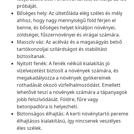
próbáját.
Bőséges hely: Az ültetőláda elég széles és mély
ahhoz, hogy nagy mennyiségű föld férjen el
benne, és bőséges helyet kínáljon növényei,
zöldségei, fűszernövényei és virágai számára.
Masszív váz: Az acélváz és a magaságyás belső
tartókonzoljai szilárdságot és stabilitást
biztosítanak.
Nyitott fenék: A fenék nélküli kialakítás jó
vízelvezetést biztosít a növények számára, és
megakadályozza a növények gyökereinek
rothadását okozó vízfelhalmozódást. Emellett
lehetővé teszi a növények számára a tápanyagok
jobb felszívódását. Földre, fűre vagy
betonpadlóra is helyezheti.
Biztonságos élhajtás: A kerti növénytartó pereme
élhajtásos kialakítású, így nincsenek veszélyes
éles szélek.