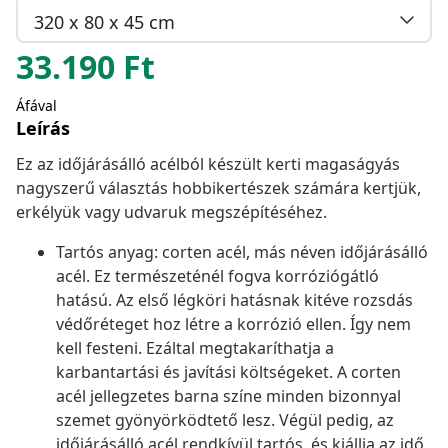
320 x 80 x 45 cm
33.190
Ft
Áfával
Leírás
Ez az időjárásálló acélból készült kerti magaságyás
nagyszerű választás hobbikertészek számára kertjük,
erkélyük vagy udvaruk megszépítéséhez.
Tartós anyag: corten acél, más néven időjárásálló
acél. Ez természeténél fogva korróziógátló
hatású. Az első légköri hatásnak kitéve rozsdás
védőréteget hoz létre a korrózió ellen. Így nem
kell festeni. Ezáltal megtakaríthatja a
karbantartási és javítási költségeket. A corten
acél jellegzetes barna színe minden bizonnyal
szemet gyönyörködtető lesz. Végül pedig, az
időjárásálló acél rendkívül tartós, és kiállja az idő