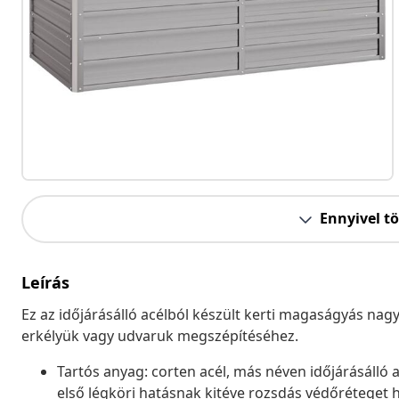
Ennyivel t
Leírás
Ez az időjárásálló acélból készült kerti magaságyás nag
erkélyük vagy udvaruk megszépítéséhez.
Tartós anyag: corten acél, más néven időjárásálló 
első légköri hatásnak kitéve rozsdás védőréteget hoz