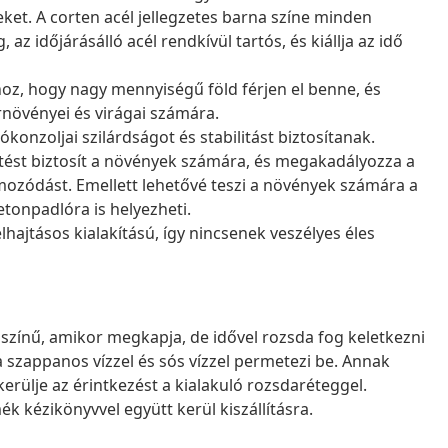
eket. A corten acél jellegzetes barna színe minden
z időjárásálló acél rendkívül tartós, és kiállja az idő
hoz, hogy nagy mennyiségű föld férjen el benne, és
rnövényei és virágai számára.
konzoljai szilárdságot és stabilitást biztosítanak.
ezetést biztosít a növények számára, és megakadályozza a
ozódást. Emellett lehetővé teszi a növények számára a
etonpadlóra is helyezheti.
hajtásos kialakítású, így nincsenek veszélyes éles
zínű, amikor megkapja, de idővel rozsda fog keletkezni
a szappanos vízzel és sós vízzel permetezi be. Annak
rülje az érintkezést a kialakuló rozsdaréteggel.
kézikönyvvel együtt kerül kiszállításra.