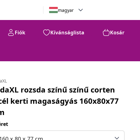
magyar
Fiók
Kívánságlista
Kosár
daXL
idaXL rozsda színű színű corten
cél kerti magaságyás 160x80x77
m
ret
160 x 80 x 77 cm