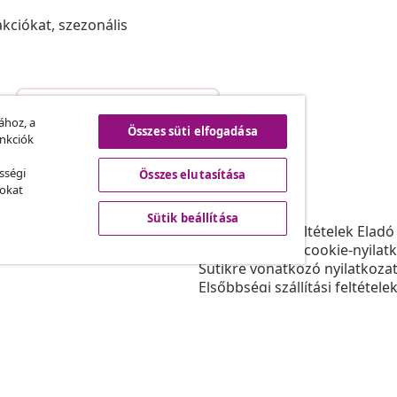
akciókat, szezonális
Szerződéstől való elállás
.
ához, a
Összes süti elfogadása
unkciók
sségi
Összes elutasítása
vidaXL
sokat
ram
A vidaXL-ről
Sütik beállítása
daXL-nek
Felhasználási feltételek Eladó
gyüttműködések
Adatvédelmi és cookie-nyilat
Sütikre vonatkozó nyilatkoza
Elsőbbségi szállítási feltétele
Sütik beállítása
Dolgozzon a vidaXL-nél
Biztonsági
EU felelős személy
Politikával EPR