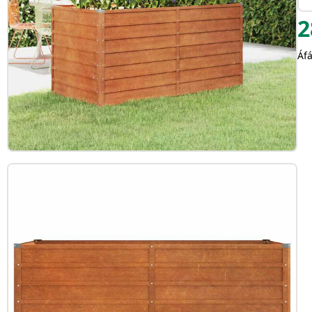
2
Áfá