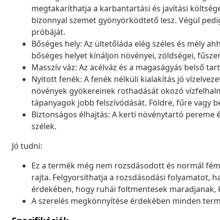
megtakaríthatja a karbantartási és javítási költség
bizonnyal szemet gyönyörködtető lesz. Végül pedig, a
próbáját.
Bőséges hely: Az ültetőláda elég széles és mély ah
bőséges helyet kínáljon növényei, zöldségei, fűsze
Masszív váz: Az acélváz és a magaságyás belső tartó
Nyitott fenék: A fenék nélküli kialakítás jó vízelv
növények gyökereinek rothadását okozó vízfelhalm
tápanyagok jobb felszívódását. Földre, fűre vagy b
Biztonságos élhajtás: A kerti növénytartó pereme él
szélek.
Jó tudni:
Ez a termék még nem rozsdásodott és normál féms
rajta. Felgyorsíthatja a rozsdásodási folyamatot, h
érdekében, hogy ruhái foltmentesek maradjanak, ke
A szerelés megkönnyítése érdekében minden termék 