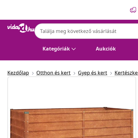
Előző
Következő
Kategóriák
Aukciók
Kezdőlap
Otthon és kert
Gyep és kert
Kertészk