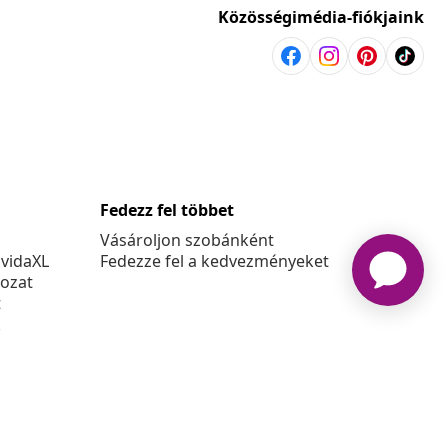
Közösségimédia-fiókjaink
Fedezz fel többet
Vásároljon szobánként
 vidaXL
Fedezze fel a kedvezményeket
kozat
t
k