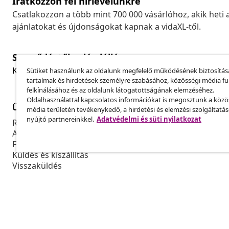
Iratkozzon fel hírlevelünkre
Csatlakozzon a több mint 700 000 vásárlóhoz, akik heti 
ajánlatokat és újdonságokat kapnak a vidaXL-től.
Szerződéstől való elállás
Küldj be egy rendelés lemondására vonatkozó kérelmet
Sütiket használunk az oldalunk megfelelő működésének biztosítás
tartalmak és hirdetések személyre szabásához, közösségi média f
felkínálásához és az oldalunk látogatottságának elemzéséhez.
Oldalhasználattal kapcsolatos információkat is megosztunk a közö
Ügyfélszolgálat
Üzlet
média területén tevékenykedő, a hirdetési és elemzési szolgáltatá
nyújtó partnereinkkel.
Adatvédelmi és süti nyilatkozat
Rendelés nyomon követése
Partnerprog
A fiókom
Gyártás a vi
Fizetés
Marketing-e
Küldés és kiszállítás
Visszaküldés
Termék információ
Rendelés