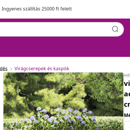
Ingyenes szállítás 25000 ft felett
edés
Virágcserepek és kaspók
vi
v
a
c
Mé