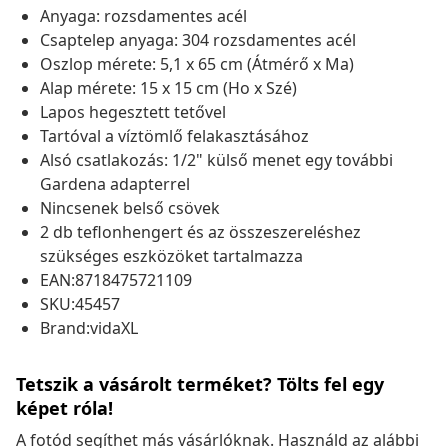
Anyaga: rozsdamentes acél
Csaptelep anyaga: 304 rozsdamentes acél
Oszlop mérete: 5,1 x 65 cm (Átmérő x Ma)
Alap mérete: 15 x 15 cm (Ho x Szé)
Lapos hegesztett tetővel
Tartóval a víztömlő felakasztásához
Alsó csatlakozás: 1/2" külső menet egy további
Gardena adapterrel
Nincsenek belső csövek
2 db teflonhengert és az összeszereléshez
szükséges eszközöket tartalmazza
EAN:8718475721109
SKU:45457
Brand:vidaXL
Tetszik a vásárolt terméket? Tölts fel egy
képet róla!
A fotód segíthet más vásárlóknak. Használd az alábbi