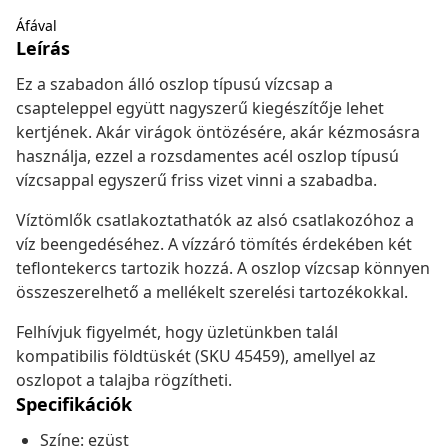
Áfával
Leírás
Ez a szabadon álló oszlop típusú vízcsap a
csapteleppel együtt nagyszerű kiegészítője lehet
kertjének. Akár virágok öntözésére, akár kézmosásra
használja, ezzel a rozsdamentes acél oszlop típusú
vízcsappal egyszerű friss vizet vinni a szabadba.
Víztömlők csatlakoztathatók az alsó csatlakozóhoz a
víz beengedéséhez. A vízzáró tömítés érdekében két
teflontekercs tartozik hozzá. A oszlop vízcsap könnyen
összeszerelhető a mellékelt szerelési tartozékokkal.
Felhívjuk figyelmét, hogy üzletünkben talál
kompatibilis földtüskét (SKU 45459), amellyel az
oszlopot a talajba rögzítheti.
Specifikációk
Színe: ezüst