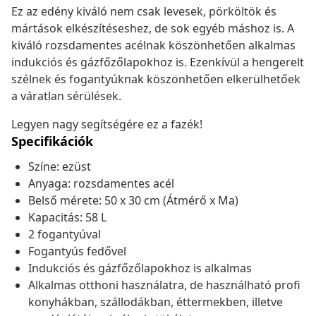
Ez az edény kiváló nem csak levesek, pörköltök és
mártások elkészítéseshez, de sok egyéb máshoz is. A
kiváló rozsdamentes acélnak köszönhetően alkalmas
indukciós és gázfőzőlapokhoz is. Ezenkívül a hengerelt
szélnek és fogantyúknak köszönhetően elkerülhetőek
a váratlan sérülések.
Legyen nagy segítségére ez a fazék!
Specifikációk
Színe: ezüst
Anyaga: rozsdamentes acél
Belső mérete: 50 x 30 cm (Átmérő x Ma)
Kapacitás: 58 L
2 fogantyúval
Fogantyús fedővel
Indukciós és gázfőzőlapokhoz is alkalmas
Alkalmas otthoni használatra, de használható profi
konyhákban, szállodákban, éttermekben, illetve