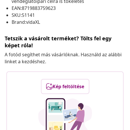
vendéglátóipari célra is tökéletes
EAN:8719883759623
SKU:51141
Brand:vidaXL
Tetszik a vásárolt terméket? Tölts fel egy
képet róla!
A fotód segíthet más vásárlóknak. Használd az alábbi
linket a kezdéshez.
Kép feltöltése