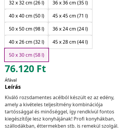
32 x 32 cm (26 l)
36 x 36 cm (35 l)
40 x 40 cm (50 l)
45 x 45 cm (71 l)
50 x 50 cm (98 l)
36 x 24 cm (24 l)
40 x 26 cm (32 l)
45 x 28 cm (44 l)
50 x 30 cm (58 l)
76.120
Ft
Áfával
Leírás
Kiváló rozsdamentes acélból készült ez az edény,
amely a kivételes teljesítmény kombinációja
tartóssággal és minőséggel, így rendkívül fontos
kiegészítője lesz konyhájának! Profi konyhákban,
szállodákban, éttermekben stb. is remekül szolgál.