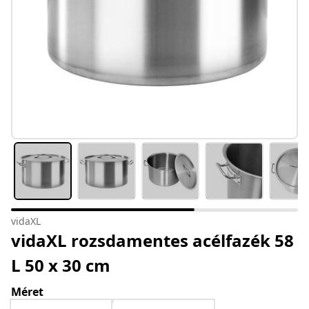
vidaXL
vidaXL rozsdamentes acélfazék 58
L 50 x 30 cm
Méret