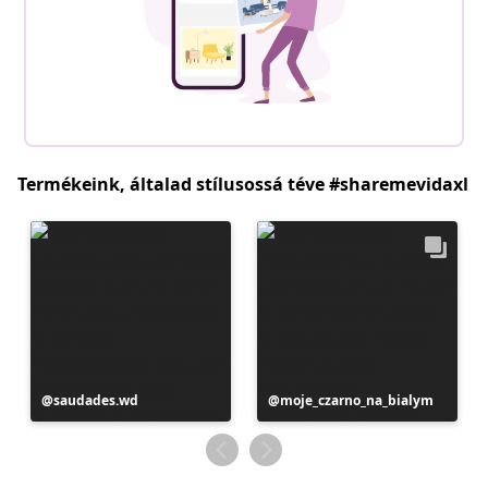
Termékeink, általad stílusossá téve #sharemevidaxl
Bejegyzés
saudades.wd
Bejegyzés
moje_czarno_na_bialym
közzétevője
közzétevője