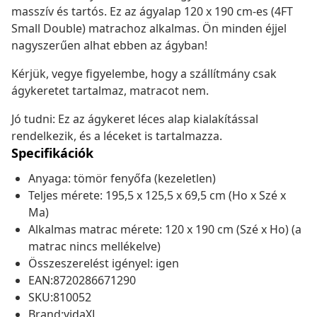
masszív és tartós. Ez az ágyalap 120 x 190 cm-es (4FT
Small Double) matrachoz alkalmas. Ön minden éjjel
nagyszerűen alhat ebben az ágyban!
Kérjük, vegye figyelembe, hogy a szállítmány csak
ágykeretet tartalmaz, matracot nem.
Jó tudni: Ez az ágykeret léces alap kialakítással
rendelkezik, és a léceket is tartalmazza.
Specifikációk
Anyaga: tömör fenyőfa (kezeletlen)
Teljes mérete: 195,5 x 125,5 x 69,5 cm (Ho x Szé x
Ma)
Alkalmas matrac mérete: 120 x 190 cm (Szé x Ho) (a
matrac nincs mellékelve)
Összeszerelést igényel: igen
EAN:8720286671290
SKU:810052
Brand:vidaXL