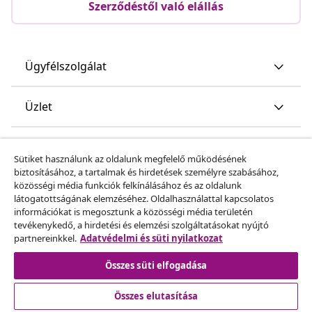
Szerződéstől való elállás
Ügyfélszolgálat
Üzlet
vidaXL
Sütiket használunk az oldalunk megfelelő működésének
biztosításához, a tartalmak és hirdetések személyre szabásához,
közösségi média funkciók felkínálásához és az oldalunk
Fedezz fel többet
látogatottságának elemzéséhez. Oldalhasználattal kapcsolatos
információkat is megosztunk a közösségi média területén
tevékenykedő, a hirdetési és elemzési szolgáltatásokat nyújtó
partnereinkkel.
Adatvédelmi és süti nyilatkozat
Összes süti elfogadása
Összes elutasítása
© 2008-2026 vidaXL A www.vidaxl.hu a vidaXL Marketplace