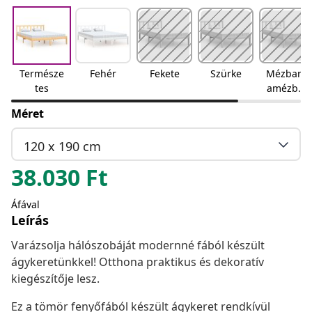
Természe
Fehér
Fekete
Szürke
Mézbarn
tes
amézbar
na
Méret
120 x 190 cm
38.030
Ft
Áfával
Leírás
Varázsolja hálószobáját modernné fából készült
ágykeretünkkel! Otthona praktikus és dekoratív
kiegészítője lesz.
Ez a tömör fenyőfából készült ágykeret rendkívül