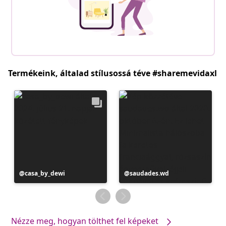
Termékeink, általad stílusossá téve #sharemevidaxl
Bejegyzés
casa_by_dewi
Bejegyzés
saudades.wd
közzétevője
közzétevője
Nézze meg, hogyan tölthet fel képeket