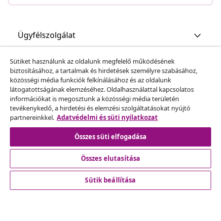
Ügyfélszolgálat
Sütiket használunk az oldalunk megfelelő működésének
Üzlet
biztosításához, a tartalmak és hirdetések személyre szabásához,
közösségi média funkciók felkínálásához és az oldalunk
látogatottságának elemzéséhez. Oldalhasználattal kapcsolatos
vidaXL
információkat is megosztunk a közösségi média területén
tevékenykedő, a hirdetési és elemzési szolgáltatásokat nyújtó
partnereinkkel.
Adatvédelmi és süti nyilatkozat
Fedezz fel többet
Összes süti elfogadása
Összes elutasítása
Sütik beállítása
© 2008-2026 vidaXL A www.vidaxl.hu a vidaXL Marketplace
Europe B.V. Weboldala