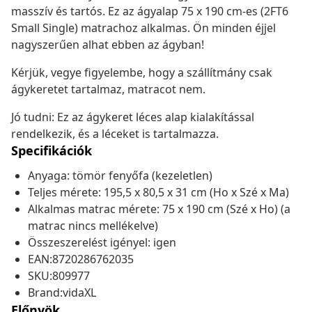
masszív és tartós. Ez az ágyalap 75 x 190 cm-es (2FT6
Small Single) matrachoz alkalmas. Ön minden éjjel
nagyszerűen alhat ebben az ágyban!
Kérjük, vegye figyelembe, hogy a szállítmány csak
ágykeretet tartalmaz, matracot nem.
Jó tudni: Ez az ágykeret léces alap kialakítással
rendelkezik, és a léceket is tartalmazza.
Specifikációk
Anyaga: tömör fenyőfa (kezeletlen)
Teljes mérete: 195,5 x 80,5 x 31 cm (Ho x Szé x Ma)
Alkalmas matrac mérete: 75 x 190 cm (Szé x Ho) (a
matrac nincs mellékelve)
Összeszerelést igényel: igen
EAN:8720286762035
SKU:809977
Brand:vidaXL
Előnyök