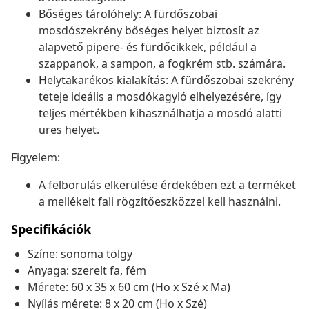
Bőséges tárolóhely: A fürdőszobai
mosdószekrény bőséges helyet biztosít az
alapvető pipere- és fürdőcikkek, például a
szappanok, a sampon, a fogkrém stb. számára.
Helytakarékos kialakítás: A fürdőszobai szekrény
teteje ideális a mosdókagyló elhelyezésére, így
teljes mértékben kihasználhatja a mosdó alatti
üres helyet.
Figyelem:
A felborulás elkerülése érdekében ezt a terméket
a mellékelt fali rögzítőeszközzel kell használni.
Specifikációk
Színe: sonoma tölgy
Anyaga: szerelt fa, fém
Mérete: 60 x 35 x 60 cm (Ho x Szé x Ma)
Nyílás mérete: 8 x 20 cm (Ho x Szé)