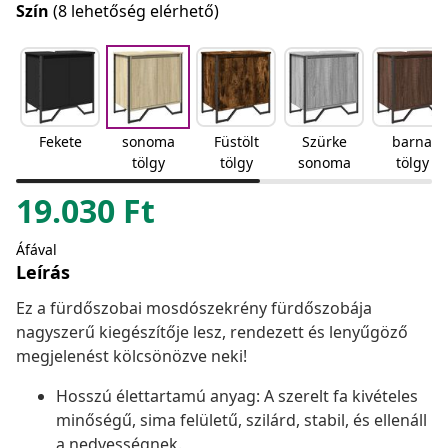
Szín
(8 lehetőség elérhető)
Fekete
sonoma
Füstölt
Szürke
barna
tölgy
tölgy
sonoma
tölgy
19.030
Ft
Áfával
Leírás
Ez a fürdőszobai mosdószekrény fürdőszobája
nagyszerű kiegészítője lesz, rendezett és lenyűgöző
megjelenést kölcsönözve neki!
Hosszú élettartamú anyag: A szerelt fa kivételes
minőségű, sima felületű, szilárd, stabil, és ellenáll
a nedvességnek.