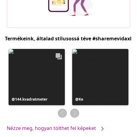
Termékeink, általad stílusossá téve #sharemevidaxl
Bejegyzés
144.kvadratmeter
Bejegyzés
Ke
közzétevője
közzétevője
Nézze meg, hogyan tölthet fel képeket