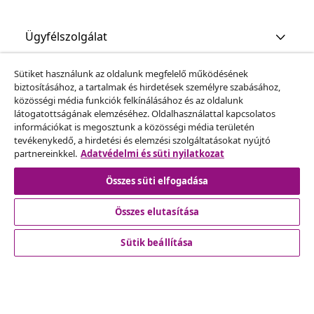
Ügyfélszolgálat
Sütiket használunk az oldalunk megfelelő működésének
Üzlet
biztosításához, a tartalmak és hirdetések személyre szabásához,
közösségi média funkciók felkínálásához és az oldalunk
látogatottságának elemzéséhez. Oldalhasználattal kapcsolatos
vidaXL
információkat is megosztunk a közösségi média területén
tevékenykedő, a hirdetési és elemzési szolgáltatásokat nyújtó
partnereinkkel.
Adatvédelmi és süti nyilatkozat
Fedezz fel többet
Összes süti elfogadása
Összes elutasítása
Sütik beállítása
© 2008-2026 vidaXL A www.vidaxl.hu a vidaXL Marketplace
Europe B.V. Weboldala