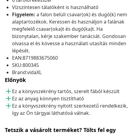
6 tárolórekesszel
Vízszintesen tálalóként is használható
Figyelem:
a falon belüli csavar(ok) és dugó(k) nem
alaptartozékok. Keressen és használjon a falának
megfelelő csavar(oka)t és dugó(ka)t. Ha
bizonytalan, kérje szakember tanácsát. Gondosan
olvassa el és kövesse a használati utasítás minden
lépését.
EAN:8719883675060
SKU:800345
Brand:vidaXL
Előnyök
Ez a könyvszekrény tartós, szerelt fából készült
Ez az anyag könnyen tisztítható
Ez a könyvszekrény nyitott szerkezetű rendelkezik,
így az Ön tárgyai láthatóvá válnak.
Tetszik a vásárolt terméket? Tölts fel egy