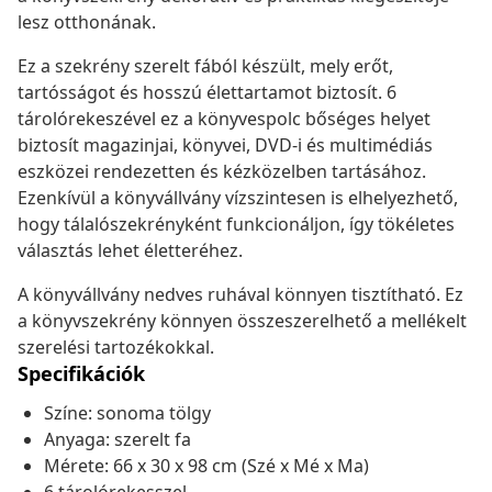
lesz otthonának.
Ez a szekrény szerelt fából készült, mely erőt,
tartósságot és hosszú élettartamot biztosít. 6
tárolórekeszével ez a könyvespolc bőséges helyet
biztosít magazinjai, könyvei, DVD-i és multimédiás
eszközei rendezetten és kézközelben tartásához.
Ezenkívül a könyvállvány vízszintesen is elhelyezhető,
hogy tálalószekrényként funkcionáljon, így tökéletes
választás lehet életteréhez.
A könyvállvány nedves ruhával könnyen tisztítható. Ez
a könyvszekrény könnyen összeszerelhető a mellékelt
szerelési tartozékokkal.
Specifikációk
Színe: sonoma tölgy
Anyaga: szerelt fa
Mérete: 66 x 30 x 98 cm (Szé x Mé x Ma)