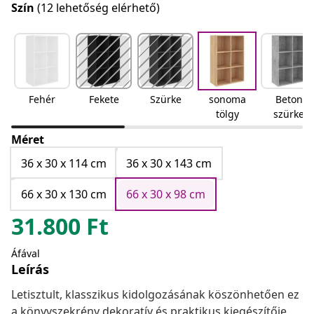
Szín
(12 lehetőség elérhető)
Fehér
Fekete
Szürke
sonoma
Beton
tölgy
szürke
Méret
36 x 30 x 114 cm
36 x 30 x 143 cm
66 x 30 x 130 cm
66 x 30 x 98 cm
31.800
Ft
Áfával
Leírás
Letisztult, klasszikus kidolgozásának köszönhetően ez
a könyvszekrény dekoratív és praktikus kiegészítője