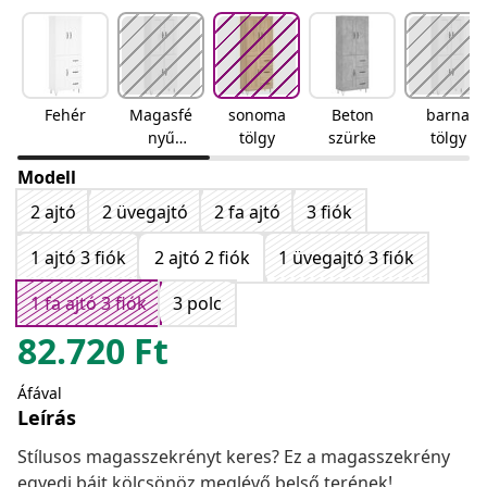
Fehér
Magasfé
sonoma
Beton
barna
nyű
tölgy
szürke
tölgy
fehér
Modell
2 ajtó
2 üvegajtó
2 fa ajtó
3 fiók
1 ajtó 3 fiók
2 ajtó 2 fiók
1 üvegajtó 3 fiók
1 fa ajtó 3 fiók
3 polc
82.720
Ft
Áfával
Leírás
Stílusos magasszekrényt keres? Ez a magasszekrény
egyedi bájt kölcsönöz meglévő belső terének!