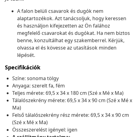
A falon belüli csavarok és dugók nem
alaptartozékok. Azt tanácsoljuk, hogy keressen
és használjon kifejezetten az Ön falához
megfelelő csavarokat és dugókat. Ha nem biztos
benne, konzultálhat egy szakemberrel. Kérjük,
olvassa el és kövesse az utasítások minden
lépését.
Specifikációk
Színe: sonoma tölgy
Anyaga: szerelt fa, fém
Teljes mérete: 69,5 x 34 x 180 cm (Szé x Mé x Ma)
Tálalószekrény mérete: 69,5 x 34 x 90 cm (Szé x Mé x
Ma)
Felső tálalószekrény rész mérete: 69,5 x 34 x 90 cm
(Szé x Mé x Ma)
Összeszerelést igényel: igen