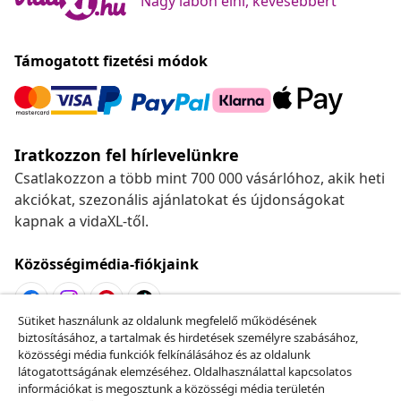
Nagy lábon élni, kevesebbért
Támogatott fizetési módok
Iratkozzon fel hírlevelünkre
Csatlakozzon a több mint 700 000 vásárlóhoz, akik heti
akciókat, szezonális ajánlatokat és újdonságokat
kapnak a vidaXL-től.
Közösségimédia-fiókjaink
Sütiket használunk az oldalunk megfelelő működésének
biztosításához, a tartalmak és hirdetések személyre szabásához,
Szerződéstől való elállás
közösségi média funkciók felkínálásához és az oldalunk
Küldj be egy rendelés lemondására vonatkozó
látogatottságának elemzéséhez. Oldalhasználattal kapcsolatos
információkat is megosztunk a közösségi média területén
kérelmet.