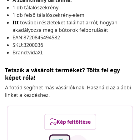
A szállítmány tartalma:
1 db tálalószekrény
1 db felső tálalószekrény-elem
Itt
további részleteket találhat arról; hogyan
akadályozza meg a bútorok felborulását
EAN:8720845494582
SKU:3200036
Brand:vidaXL
Tetszik a vásárolt terméket? Tölts fel egy
képet róla!
A fotód segíthet más vásárlóknak. Használd az alábbi
linket a kezdéshez.
Kép feltöltése