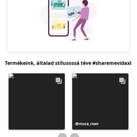
Termékeink, általad stílusossá téve #sharemevidaxl
Bejegyzés
muca_roan
közzétevője