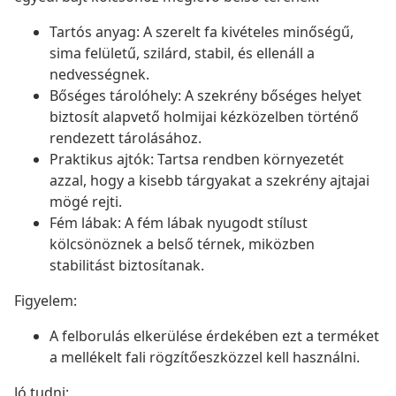
Tartós anyag: A szerelt fa kivételes minőségű,
sima felületű, szilárd, stabil, és ellenáll a
nedvességnek.
Bőséges tárolóhely: A szekrény bőséges helyet
biztosít alapvető holmijai kézközelben történő
rendezett tárolásához.
Praktikus ajtók: Tartsa rendben környezetét
azzal, hogy a kisebb tárgyakat a szekrény ajtajai
mögé rejti.
Fém lábak: A fém lábak nyugodt stílust
kölcsönöznek a belső térnek, miközben
stabilitást biztosítanak.
Figyelem:
A felborulás elkerülése érdekében ezt a terméket
a mellékelt fali rögzítőeszközzel kell használni.
Jó tudni: