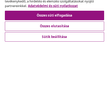
tevékenykedő, a hirdetési és elemzési szolgáltatásokat nyújtó
partnereinkkel.
Adatvédelmi és süti nyilatkozat
Szerződéstől való elállás
Összes süti elfogadása
Összes elutasítása
Ügyfélszolgálat
Sütik beállítása
Üzlet
vidaXL
Fedezz fel többet