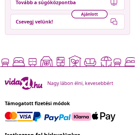
Tovább a súgóközpontba
Ajánlott
Csevegj velünk!
Nagy lábon élni, kevesebbért
Támogatott fizetési módok
Iratkozzon fel hírlevelünkre