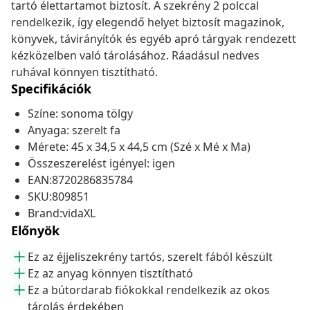
tartó élettartamot biztosít. A szekrény 2 polccal
rendelkezik, így elegendő helyet biztosít magazinok,
könyvek, távirányítók és egyéb apró tárgyak rendezett
kézközelben való tárolásához. Ráadásul nedves
ruhával könnyen tisztítható.
Specifikációk
Színe: sonoma tölgy
Anyaga: szerelt fa
Mérete: 45 x 34,5 x 44,5 cm (Szé x Mé x Ma)
Összeszerelést igényel: igen
EAN:8720286835784
SKU:809851
Brand:vidaXL
Előnyök
Ez az éjjeliszekrény tartós, szerelt fából készült
Ez az anyag könnyen tisztítható
Ez a bútordarab fiókokkal rendelkezik az okos
tárolás érdekében