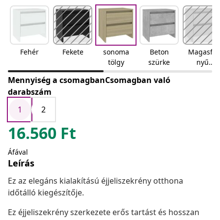
Fehér
Fekete
sonoma
Beton
Magasfé
tölgy
szürke
nyű
fehér
Mennyiség a csomagbanCsomagban való
darabszám
1
2
16.560
Ft
Áfával
Leírás
Ez az elegáns kialakítású éjjeliszekrény otthona
időtálló kiegészítője.
Ez éjjeliszekrény szerkezete erős tartást és hosszan