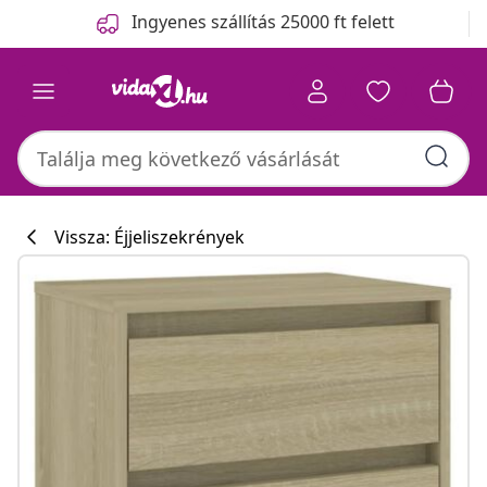
Előző
Következő
Ingyenes szállítás 25000 ft felett
Vissza: Éjjeliszekrények