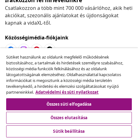
Csatlakozzon a több mint 700 000 vásárlóhoz, akik heti
akciókat, szezonális ajánlatokat és újdonságokat
kapnak a vidaXL-től.
Közösségimédia-fiókjaink
Sütiket használunk az oldalunk megfelelő működésének
biztosításához, a tartalmak és hirdetések személyre szabásához,
Szerződéstől való elállás
közösségi média funkciók felkínálásához és az oldalunk
Küldj be egy rendelés lemondására vonatkozó
látogatottságának elemzéséhez. Oldalhasználattal kapcsolatos
információkat is megosztunk a közösségi média területén
kérelmet.
tevékenykedő, a hirdetési és elemzési szolgáltatásokat nyújtó
partnereinkkel.
Adatvédelmi és süti nyilatkozat
Szerződéstől való elállás
Összes süti elfogadása
Összes elutasítása
Ügyfélszolgálat
Sütik beállítása