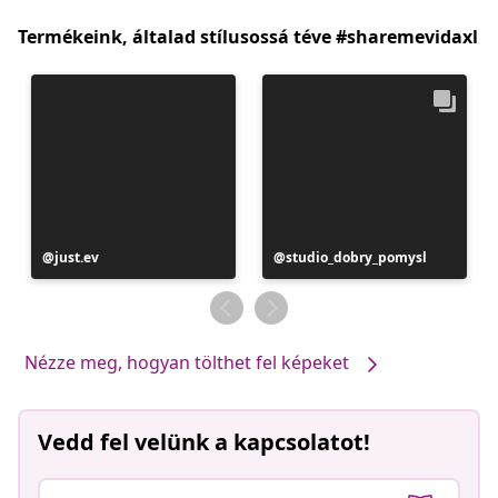
Termékeink, általad stílusossá téve #sharemevidaxl
Bejegyzés
just.ev
Bejegyzés
studio_dobry_pomysl
közzétevője
közzétevője
Nézze meg, hogyan tölthet fel képeket
Vedd fel velünk a kapcsolatot!