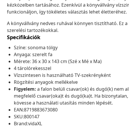
kézközelben tartásához. Ezenkívül a könyvállvány vízszi
funkcionáljon, így tökéletes választás lehet életteréhez.
A könyvállvány nedves ruhával könnyen tisztítható. Ez 
szerelési tartozékokkal.
Specifikációk
Színe: sonoma tölgy
Anyaga: szerelt fa
Mérete: 36 x 30 x 143 cm (Szé x Mé x Ma)
4 tárolórekesszel
Vízszintesen is használható TV-szekrényként
Rögzítési anyagok mellékelve
Figyelem:
a falon belüli csavar(ok) és dugó(k) nem a
megfelelő csavar(oka)t és dugó(ka)t. Ha bizonytalan
kövesse a használati utasítás minden lépését.
EAN:8719883673080
SKU:800147
Brand:vidaXL