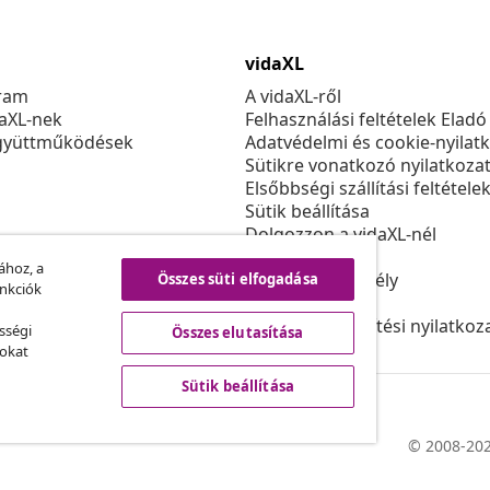
vidaXL
ram
A vidaXL-ről
daXL-nek
Felhasználási feltételek Eladó
gyüttműködések
Adatvédelmi és cookie-nyilat
Sütikre vonatkozó nyilatkoza
Elsőbbségi szállítási feltétele
Sütik beállítása
Dolgozzon a vidaXL-nél
Biztonsági
ához, a
EU felelős személy
Összes süti elfogadása
unkciók
Politikával EPR
Akadálymentesítési nyilatkoz
sségi
Összes elutasítása
sokat
Sütik beállítása
© 2008-202