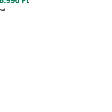
6.990
Ft
val