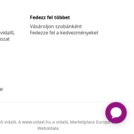
Fedezz fel többet
Vásároljon szobánként
 vidaXL
Fedezze fel a kedvezményeket
kozat
t
k
at
6 vidaXL A www.vidaxl.hu a vidaXL Marketplace Europe B.V.
Weboldala