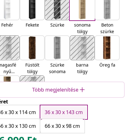
Fehér
Fekete
Szürke
sonoma
Beton
tölgy
szürke
magasfé
Füstölt
Szürke
barna
Öreg fa
nyű
tölgy
sonoma
tölgy
szürke
Több megjelenítése
ret
kézműve
Musta
s tölgy
tammi
36 x 30 x 114 cm
36 x 30 x 143 cm
66 x 30 x 130 cm
66 x 30 x 98 cm