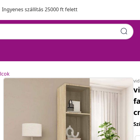
Ingyenes szállítás 25000 ft felett
lcok
vi
v
f
c
Sz