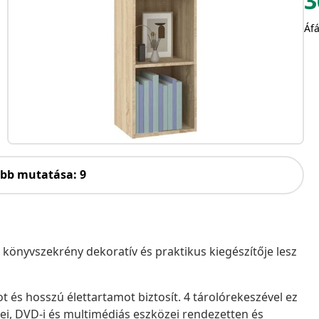
3
Áfá
öbb mutatása: 9
 könyvszekrény dekoratív és praktikus kiegészítője lesz
ot és hosszú élettartamot biztosít. 4 tárolórekeszével ez
ei, DVD-i és multimédiás eszközei rendezetten és