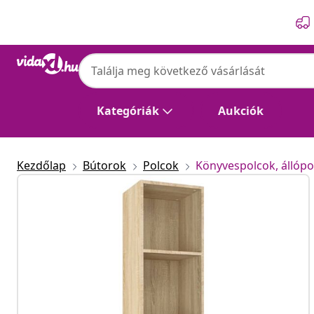
Előző
Következő
Kategóriák
Aukciók
Kezdőlap
Bútorok
Polcok
Könyvespolcok, állópo