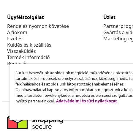
Ügyfélszolgálat
Üzlet
Rendelés nyomon követése
Partnerprog
A fiókom
Gyártás a vi
Fizetés
Marketing-e
Küldés és kiszállítás
Visszaküldés
Termék információ
Rendelés
Sütiket használunk az oldalunk megfelelő működésének biztosítás
tartalmak és hirdetések személyre szabásához, közösségi média f
felkínálásához és az oldalunk látogatottságának elemzéséhez.
Oldalhasználattal kapcsolatos információkat is megosztunk a közö
média területén tevékenykedő, a hirdetési és elemzési szolgáltatá
nyújtó partnereinkkel.
Adatvédelmi és süti nyilatkozat