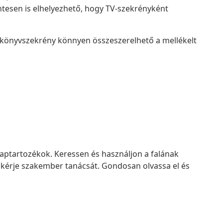
ntesen is elhelyezhető, hogy TV-szekrényként
a könyvszekrény könnyen összeszerelhető a mellékelt
laptartozékok. Keressen és használjon a falának
, kérje szakember tanácsát. Gondosan olvassa el és