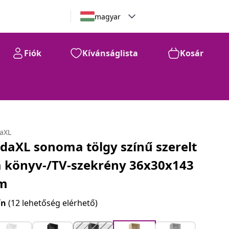
magyar
Fiók
Kívánságlista
Kosár
daXL
idaXL sonoma tölgy színű szerelt
a könyv-/TV-szekrény 36x30x143
m
ín
(12 lehetőség elérhető)