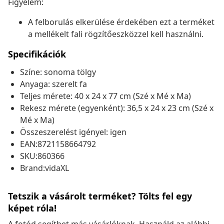
Figyelem:
A felborulás elkerülése érdekében ezt a terméket
a mellékelt fali rögzítőeszközzel kell használni.
Specifikációk
Színe: sonoma tölgy
Anyaga: szerelt fa
Teljes mérete: 40 x 24 x 77 cm (Szé x Mé x Ma)
Rekesz mérete (egyenként): 36,5 x 24 x 23 cm (Szé x
Mé x Ma)
Összeszerelést igényel: igen
EAN:8721158664792
SKU:860366
Brand:vidaXL
Tetszik a vásárolt terméket? Tölts fel egy
képet róla!