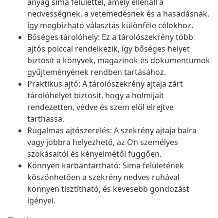
anyag sima felülettel, amely ellenáll a
nedvességnek, a vetemedésnek és a hasadásnak,
így megbízható választás különféle célokhoz.
Bőséges tárolóhely: Ez a tárolószekrény több
ajtós polccal rendelkezik, így bőséges helyet
biztosít a könyvek, magazinok és dokumentumok
gyűjteményének rendben tartásához.
Praktikus ajtó: A tárolószekrény ajtaja zárt
tárolóhelyet biztosít, hogy a holmijait
rendezetten, védve és szem elől elrejtve
tarthassa.
Rugalmas ajtószerelés: A szekrény ajtaja balra
vagy jobbra helyezhető, az Ön személyes
szokásaitól és kényelmétől függően.
Könnyen karbantartható: Sima felületének
köszönhetően a szekrény nedves ruhával
könnyen tisztítható, és kevesebb gondozást
igényel.