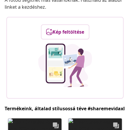
A fotód segíthet más vásárlóknak. Használd az alábbi
linket a kezdéshez.
Kép feltöltése
Termékeink, általad stílusossá téve #sharemevidaxl