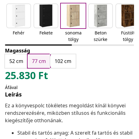
Fehér
Fekete
sonoma
Beton
Füstölt
tölgy
szürke
tölgy
Magasság
52 cm
77 cm
102 cm
25.830
Ft
Áfával
Leírás
Ez a könyvespolc tökéletes megoldást kínál könyvei
rendszerezésére, miközben stílusos és funkcionális
kiegészítője otthonának.
Stabil és tartós anyag: A szerelt fa tartós és stabil