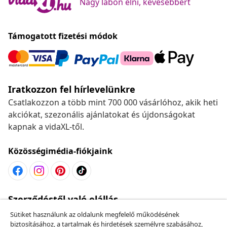
Nagy lábon élni, kevesebbért
Támogatott fizetési módok
Iratkozzon fel hírlevelünkre
Csatlakozzon a több mint 700 000 vásárlóhoz, akik heti
akciókat, szezonális ajánlatokat és újdonságokat
kapnak a vidaXL-től.
Közösségimédia-fiókjaink
Szerződéstől való elállás
Küldj be egy rendelés lemondására vonatkozó
Sütiket használunk az oldalunk megfelelő működésének
kérelmet.
biztosításához, a tartalmak és hirdetések személyre szabásához,