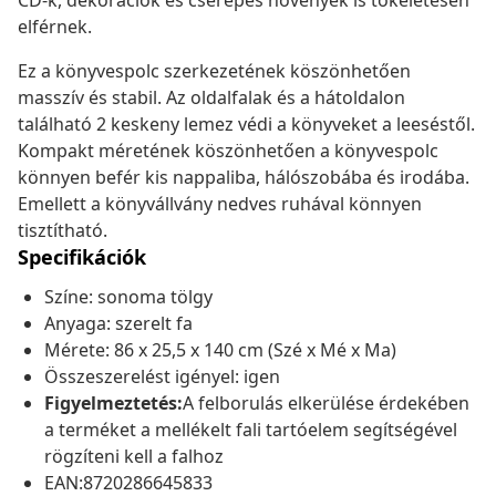
CD-k, dekorációk és cserepes növények is tökéletesen
elférnek.
Ez a könyvespolc szerkezetének köszönhetően
masszív és stabil. Az oldalfalak és a hátoldalon
található 2 keskeny lemez védi a könyveket a leeséstől.
Kompakt méretének köszönhetően a könyvespolc
könnyen befér kis nappaliba, hálószobába és irodába.
Emellett a könyvállvány nedves ruhával könnyen
tisztítható.
Specifikációk
Színe: sonoma tölgy
Anyaga: szerelt fa
Mérete: 86 x 25,5 x 140 cm (Szé x Mé x Ma)
Összeszerelést igényel: igen
Figyelmeztetés:
A felborulás elkerülése érdekében
a terméket a mellékelt fali tartóelem segítségével
rögzíteni kell a falhoz
EAN:8720286645833