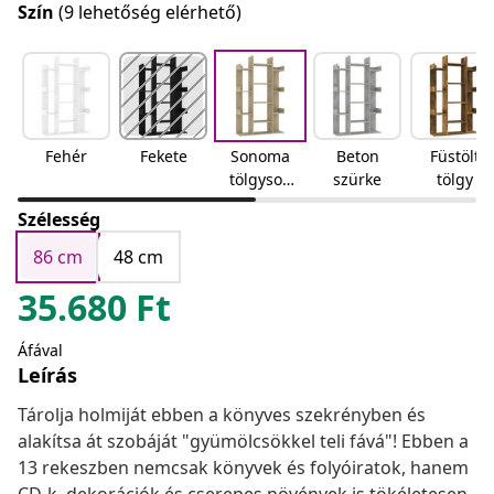
Szín
(9 lehetőség elérhető)
Fehér
Fekete
Sonoma
Beton
Füstölt
tölgyson
szürke
tölgy
oma
Szélesség
tölgy
86 cm
48 cm
35.680
Ft
Áfával
Leírás
Tárolja holmiját ebben a könyves szekrényben és
alakítsa át szobáját "gyümölcsökkel teli fává"! Ebben a
13 rekeszben nemcsak könyvek és folyóiratok, hanem