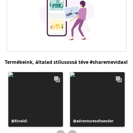
Termékeink, általad stílusossá téve #sharemevidaxl
Bejegyzés
Rinaldi
Bejegyzés
adventuresofwander
közzétevője
közzétevője