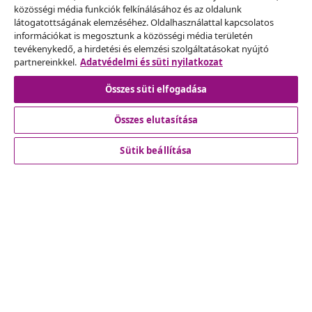
közösségi média funkciók felkínálásához és az oldalunk
látogatottságának elemzéséhez. Oldalhasználattal kapcsolatos
Szerződéstől való elállás
információkat is megosztunk a közösségi média területén
tevékenykedő, a hirdetési és elemzési szolgáltatásokat nyújtó
partnereinkkel.
Adatvédelmi és süti nyilatkozat
Összes süti elfogadása
Ügyfélszolgálat
Összes elutasítása
Üzlet
Sütik beállítása
vidaXL
Fedezz fel többet