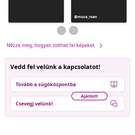
Bejegyzés
muca_roan
közzétevője
Nézze meg, hogyan tölthet fel képeket
Vedd fel velünk a kapcsolatot!
Tovább a súgóközpontba
Ajánlott
Csevegj velünk!