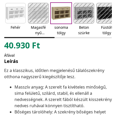
Fehér
Magasfé
sonoma
Beton
Füstölt
nyű
tölgy
szürke
tölgy
fehér
40.930
Ft
Áfával
Leírás
Ez a klasszikus, időtlen megjelenésű tálalószekrény
otthona nagyszerű kiegészítője lesz.
Masszív anyag: A szerelt fa kivételes minőségű,
sima felületű, szilárd, stabil, és ellenáll a
nedvességnek. A szerelt fából készült kisszekrény
nedves ruhával könnyen tisztítható.
Bőséges tárolóhely: A szekrény bőséges helyet