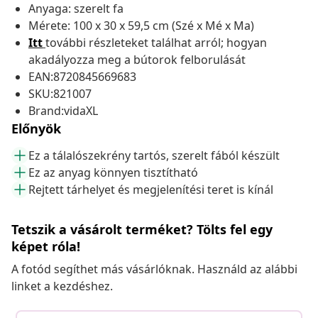
Anyaga: szerelt fa
Mérete: 100 x 30 x 59,5 cm (Szé x Mé x Ma)
Itt
további részleteket találhat arról; hogyan
akadályozza meg a bútorok felborulását
EAN:8720845669683
SKU:821007
Brand:vidaXL
Előnyök
Ez a tálalószekrény tartós, szerelt fából készült
Ez az anyag könnyen tisztítható
Rejtett tárhelyet és megjelenítési teret is kínál
Tetszik a vásárolt terméket? Tölts fel egy
képet róla!
A fotód segíthet más vásárlóknak. Használd az alábbi
linket a kezdéshez.