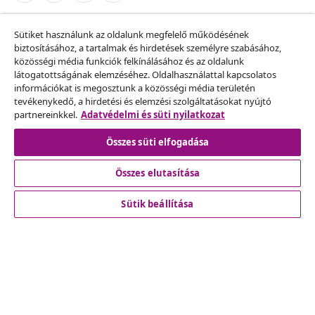
Szerződéstől való elállás
Sütiket használunk az oldalunk megfelelő működésének
Küldj be egy rendelés lemondására vonatkozó
biztosításához, a tartalmak és hirdetések személyre szabásához,
közösségi média funkciók felkínálásához és az oldalunk
kérelmet.
látogatottságának elemzéséhez. Oldalhasználattal kapcsolatos
információkat is megosztunk a közösségi média területén
Szerződéstől való elállás
tevékenykedő, a hirdetési és elemzési szolgáltatásokat nyújtó
partnereinkkel.
Adatvédelmi és süti nyilatkozat
Összes süti elfogadása
Ügyfélszolgálat
Összes elutasítása
Üzlet
Sütik beállítása
vidaXL
Fedezz fel többet