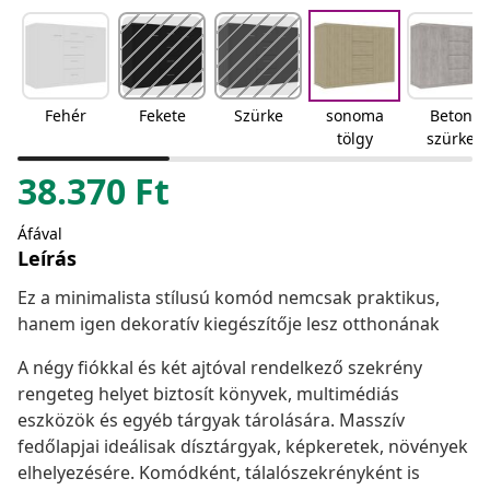
Fehér
Fekete
Szürke
sonoma
Beton
tölgy
szürke
38.370
Ft
Áfával
Leírás
Ez a minimalista stílusú komód nemcsak praktikus,
hanem igen dekoratív kiegészítője lesz otthonának
A négy fiókkal és két ajtóval rendelkező szekrény
rengeteg helyet biztosít könyvek, multimédiás
eszközök és egyéb tárgyak tárolására. Masszív
fedőlapjai ideálisak dísztárgyak, képkeretek, növények
elhelyezésére. Komódként, tálalószekrényként is