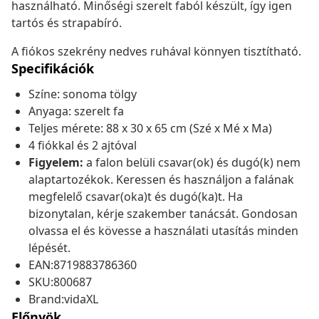
használható. Minőségi szerelt faból készült, így igen
tartós és strapabíró.
A fiókos szekrény nedves ruhával könnyen tisztítható.
Specifikációk
Színe: sonoma tölgy
Anyaga: szerelt fa
Teljes mérete: 88 x 30 x 65 cm (Szé x Mé x Ma)
4 fiókkal és 2 ajtóval
Figyelem:
a falon belüli csavar(ok) és dugó(k) nem
alaptartozékok. Keressen és használjon a falának
megfelelő csavar(oka)t és dugó(ka)t. Ha
bizonytalan, kérje szakember tanácsát. Gondosan
olvassa el és kövesse a használati utasítás minden
lépését.
EAN:8719883786360
SKU:800687
Brand:vidaXL
Előnyök