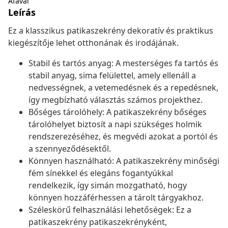
Áfával
Leírás
Ez a klasszikus patikaszekrény dekoratív és praktikus
kiegészítője lehet otthonának és irodájának.
Stabil és tartós anyag: A mesterséges fa tartós és
stabil anyag, sima felülettel, amely ellenáll a
nedvességnek, a vetemedésnek és a repedésnek,
így megbízható választás számos projekthez.
Bőséges tárolóhely: A patikaszekrény bőséges
tárolóhelyet biztosít a napi szükséges holmik
rendszerezéséhez, és megvédi azokat a portól és
a szennyeződésektől.
Könnyen használható: A patikaszekrény minőségi
fém sínekkel és elegáns fogantyúkkal
rendelkezik, így simán mozgatható, hogy
könnyen hozzáférhessen a tárolt tárgyakhoz.
Széleskörű felhasználási lehetőségek: Ez a
patikaszekrény patikaszekrényként,