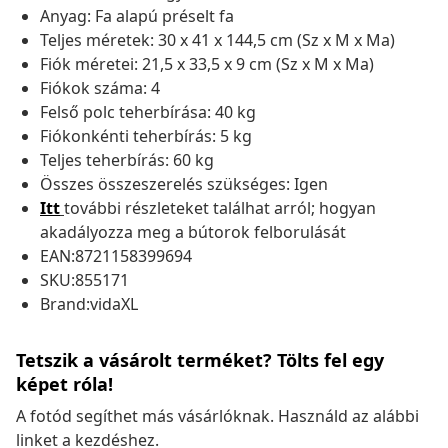
Anyag: Fa alapú préselt fa
Teljes méretek: 30 x 41 x 144,5 cm (Sz x M x Ma)
Fiók méretei: 21,5 x 33,5 x 9 cm (Sz x M x Ma)
Fiókok száma: 4
Felső polc teherbírása: 40 kg
Fiókonkénti teherbírás: 5 kg
Teljes teherbírás: 60 kg
Összes összeszerelés szükséges: Igen
Itt
további részleteket találhat arról; hogyan
akadályozza meg a bútorok felborulását
EAN:8721158399694
SKU:855171
Brand:vidaXL
Tetszik a vásárolt terméket? Tölts fel egy
képet róla!
A fotód segíthet más vásárlóknak. Használd az alábbi
linket a kezdéshez.