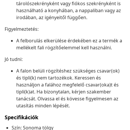
tárolószekrényként vagy fiókos szekrényként is
használható a konyhában, a nappaliban vagy az
irodában, az igényeitől függően.
Figyelmeztetés:
A felborulás elkerülése érdekében ez a termék a
mellékelt fali rögzítőelemmel kell használni.
Jó tudni:
A falon belüli rögzítéshez szükséges csavar(ok)
és tipli(k) nem tartozékok. Keressen és
használjon a falához megfelelő csavar(oka)t és
tipli(k)at. Ha bizonytalan, kérjen szakember
tanácsát. Olvassa el és kövesse figyelmesen az
utasítás minden lépését.
Specifikációk
Szín: Sonoma tölgy