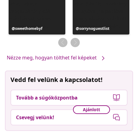
Bejegyzés
sweethomebyf
Bejegyzés
sorrynoguestlist
közzétevője
közzétevője
Nézze meg, hogyan tölthet fel képeket
Vedd fel velünk a kapcsolatot!
Tovább a súgóközpontba
Ajánlott
Csevegj velünk!