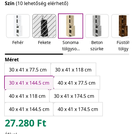
Szín
(10 lehetőség elérhető)
Fehér
Fekete
Sonoma
Beton
Füstölt
tölgyson
szürke
tölgy
oma
Méret
tölgy
30 x 41 x 77.5 cm
30 x 41 x 118 cm
30 x 41 x 144.5 cm
40 x 41 x 77.5 cm
40 x 41 x 118 cm
30 x 41 x 174.5 cm
40 x 41 x 144.5 cm
40 x 41 x 174.5 cm
27.280
Ft