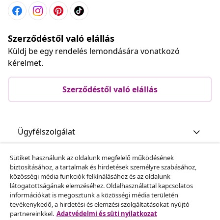
Szerződéstől való elállás
Küldj be egy rendelés lemondására vonatkozó
kérelmet.
Szerződéstől való elállás
Ügyfélszolgálat
Sütiket használunk az oldalunk megfelelő működésének
Üzlet
biztosításához, a tartalmak és hirdetések személyre szabásához,
közösségi média funkciók felkínálásához és az oldalunk
látogatottságának elemzéséhez. Oldalhasználattal kapcsolatos
vidaXL
információkat is megosztunk a közösségi média területén
tevékenykedő, a hirdetési és elemzési szolgáltatásokat nyújtó
partnereinkkel.
Adatvédelmi és süti nyilatkozat
Fedezz fel többet