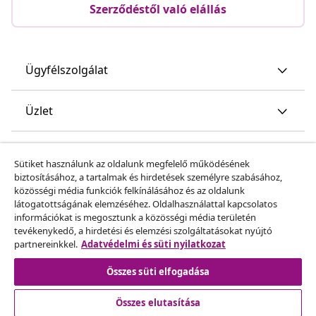
Szerződéstől való elállás
Ügyfélszolgálat
Üzlet
vidaXL
Sütiket használunk az oldalunk megfelelő működésének
biztosításához, a tartalmak és hirdetések személyre szabásához,
közösségi média funkciók felkínálásához és az oldalunk
Fedezz fel többet
látogatottságának elemzéséhez. Oldalhasználattal kapcsolatos
információkat is megosztunk a közösségi média területén
tevékenykedő, a hirdetési és elemzési szolgáltatásokat nyújtó
partnereinkkel.
Adatvédelmi és süti nyilatkozat
Összes süti elfogadása
Összes elutasítása
© 2008-2026 vidaXL A www.vidaxl.hu a vidaXL Marketplace