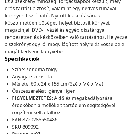
Ez a szekrény minőségi forgácslapból készült, mely
erős tartást biztosít, valamint egy nedves ruhával
könnyen tisztítható. Nyitott kialakításának
köszönhetően bőséges helyet biztosít könyvei,
magazinjai, DVD-i, vázái és egyéb dísztárgyai
rendezetten és kézközelben való tartásához. Helyezze
a szekrényt egy jól megvilágított helyre és vesse bele
magát kedvenc könyvébe!
Specifikációk
Színe: sonoma tölgy
Anyaga: szerelt fa
Mérete: 60 x 24 x 155 cm (Szé x Mé x Ma)
Összeszerelést igényel: igen
FIGYELMEZTETÉS
: A dőlés megakadályozása
érdekében a mellékelt tartóelem segítségével
rögzíteni kell a falhoz
EAN:8720286650486
SKU:809092