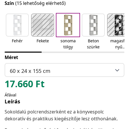
Szín
(15 lehetőség elérhető)
Fehér
Fekete
sonoma
Beton
magasfé
tölgy
szürke
nyű
fekete
Méret
60 x 24 x 155 cm
17.660
Ft
Áfával
Leírás
Sokoldalú polcrendszerként ez a könyvespolc
dekoratív és praktikus kiegészítője lesz otthonának.