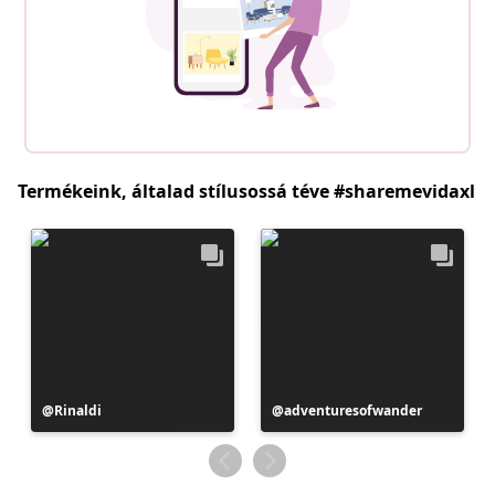
Termékeink, általad stílusossá téve #sharemevidaxl
Bejegyzés
Rinaldi
Bejegyzés
adventuresofwander
közzétevője
közzétevője