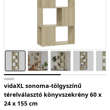
vidaXL
vidaXL sonoma-tölgyszínű
térelválasztó könyvszekrény 60 x
24 x 155 cm