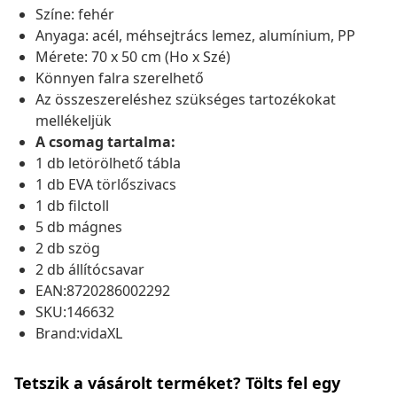
Színe: fehér
Anyaga: acél, méhsejtrács lemez, alumínium, PP
Mérete: 70 x 50 cm (Ho x Szé)
Könnyen falra szerelhető
Az összeszereléshez szükséges tartozékokat
mellékeljük
A csomag tartalma:
1 db letörölhető tábla
1 db EVA törlőszivacs
1 db filctoll
5 db mágnes
2 db szög
2 db állítócsavar
EAN:8720286002292
SKU:146632
Brand:vidaXL
Tetszik a vásárolt terméket? Tölts fel egy