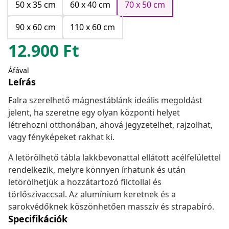
50 x 35 cm
60 x 40 cm
70 x 50 cm
90 x 60 cm
110 x 60 cm
12.900
Ft
Áfával
Leírás
Falra szerelhető mágnestáblánk ideális megoldást
jelent, ha szeretne egy olyan központi helyet
létrehozni otthonában, ahová jegyzetelhet, rajzolhat,
vagy fényképeket rakhat ki.
A letörölhető tábla lakkbevonattal ellátott acélfelülettel
rendelkezik, melyre könnyen írhatunk és után
letörölhetjük a hozzátartozó filctollal és
törlőszivaccsal. Az alumínium keretnek és a
sarokvédőknek köszönhetően masszív és strapabíró.
Specifikációk