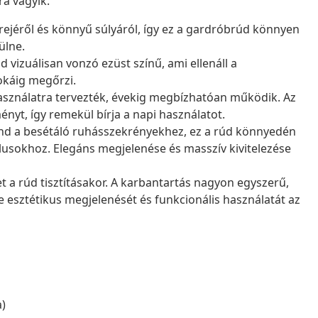
ra vágyik.
rejéről és könnyű súlyáról, így ez a gardróbrúd könnyen
ülne.
 vizuálisan vonzó ezüst színű, ami ellenáll a
okáig megőrzi.
asználatra tervezték, évekig megbízhatóan működik. Az
ényt, így remekül bírja a napi használatot.
ind a besétáló ruhásszekrényekhez, ez a rúd könnyedén
lusokhoz. Elegáns megjelenése és masszív kivitelezése
 a rúd tisztításakor. A karbantartás nagyon egyszerű,
e esztétikus megjelenését és funkcionális használatát az
a)