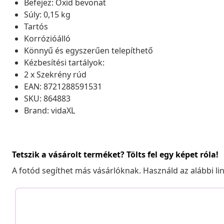
Befejez: Oxid bevonat
Súly: 0,15 kg
Tartós
Korrózióálló
Könnyű és egyszerűen telepíthető
Kézbesítési tartályok:
2 x Szekrény rúd
EAN: 8721288591531
SKU: 864883
Brand: vidaXL
Tetszik a vásárolt terméket? Tölts fel egy képet róla!
A fotód segíthet más vásárlóknak. Használd az alábbi li