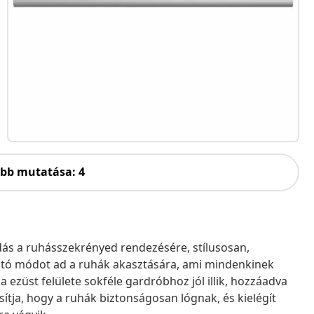
öbb mutatása: 4
ás a ruhásszekrényed rendezésére, stílusosan,
ató módot ad a ruhák akasztására, ami mindenkinek
ma ezüst felülete sokféle gardróbhoz jól illik, hozzáadva
sítja, hogy a ruhák biztonságosan lógnak, és kielégít