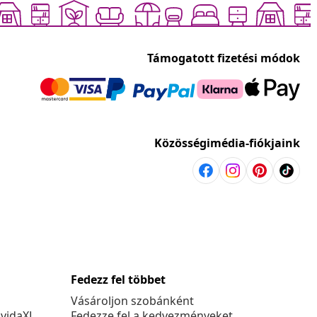
Támogatott fizetési módok
Közösségimédia-fiókjaink
Fedezz fel többet
Vásároljon szobánként
 vidaXL
Fedezze fel a kedvezményeket