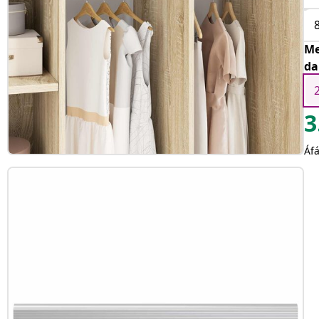
Me
da
3
Áfá