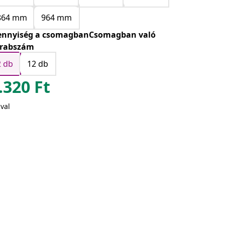
864 mm
964 mm
nnyiség a csomagbanCsomagban való
rabszám
2 db
12 db
.320
Ft
val