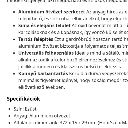
mindenki igényeit, aki megbízható és stílusos megoldás
Alumínium ötvözet szerkezet
Az anyag híres az e
telepíthető, és sok ruhát elbír anélkül, hogy elgörb
Sima és elegáns felület
Az oxid bevonat miatt a rúd
karcolásoknak és a kopásnak, így vonzó külsejét s
Tartós felépítés
Ezt a gardróbrúd hosszan tartó h
alumínium ötvözet biztosítja a folyamatos teljesítm
Univerzális felhasználás
Ideális mind a sétáló, m
alkalmazkodik a különböző elrendezésekhez és stí
jól illik a modern és klasszikus belső terekhez is.
Könnyű karbantartás
Kerüld a durva vegyszereket
minimális figyelmet igényel, hogy sokáig megőrizz
elkövetkező években.
Specifikációk
Szín: Ezüst
Anyag: Alumínium ötvözet
Általános dimenziók: 372 x 15 x 29 mm (Ho x Szé x M