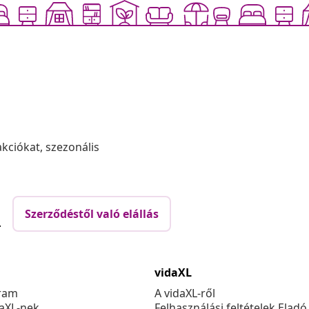
akciókat, szezonális
Szerződéstől való elállás
.
vidaXL
ram
A vidaXL-ről
daXL-nek
Felhasználási feltételek Eladó