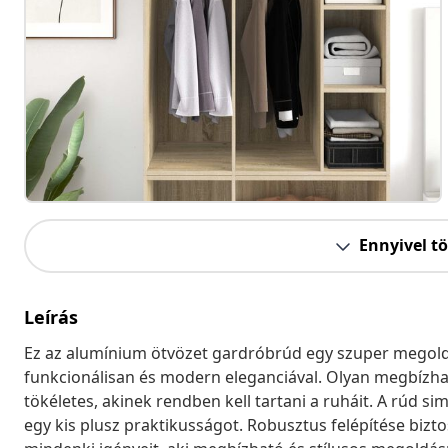
Ennyivel t
Leírás
Ez az alumínium ötvözet gardróbrúd egy szuper megold
funkcionálisan és modern eleganciával. Olyan megbízh
tökéletes, akinek rendben kell tartani a ruháit. A rúd si
egy kis plusz praktikusságot. Robusztus felépítése bizto