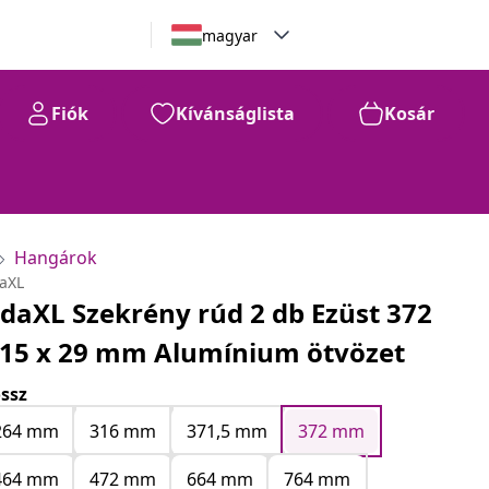
magyar
Fiók
Kívánságlista
Kosár
Hangárok
daXL
idaXL Szekrény rúd 2 db Ezüst 372
 15 x 29 mm Alumínium ötvözet
ssz
264 mm
316 mm
371,5 mm
372 mm
464 mm
472 mm
664 mm
764 mm