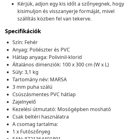
Kérjük, adjon egy kis időt a szőnyegnek, hogy
kisimuljon és visszanyerje formáját, mivel
szállítás közben fel van tekerve.
Specifikációk
Szín: Fehér
Anyag: Poliészter és PVC
Hátlap anyaga: Polivinil-klorid
Általános dimenziók: 100 x 300 cm (W x L)
Súly: 3,1 kg
Tartomány név: MARSA
3 mm puha szálú
Csúszásmentes PVC hátlap
Zajelnyelő
Kezelési útmutató: Mosógépben mosható
Csak beltéri használatra
A csomag tartalma:
1 x Futószőnyeg