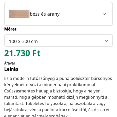
bézs és arany
Méret
100 x 300 cm
21.730
Ft
Áfával
Leírás
Ez a modern futószőnyeg a puha poliészter bársonyos
kényelmét ötvözi a mindennapi praktikummal.
Csúszásmentes hátlapja biztosítja, hogy a helyén
marad, míg a gépben mosható dizájn megkönnyíti a
takarítást. Tökéletes folyosókra, hálószobákra vagy
bejáratokra, védi a padlót a karcolásoktól, és diszkrét
eleganciát ad bármely szobának.