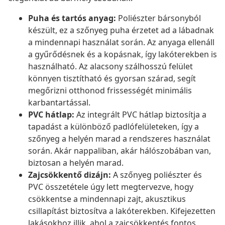
Puha és tartós anyag:
Poliészter bársonyból
készült, ez a szőnyeg puha érzetet ad a lábadnak
a mindennapi használat során. Az anyaga ellenáll
a gyűrődésnek és a kopásnak, így lakóterekben is
használható. Az alacsony szálhosszú felület
könnyen tisztítható és gyorsan szárad, segít
megőrizni otthonod frissességét minimális
karbantartással.
PVC hátlap:
Az integrált PVC hátlap biztosítja a
tapadást a különböző padlófelületeken, így a
szőnyeg a helyén marad a rendszeres használat
során. Akár nappaliban, akár hálószobában van,
biztosan a helyén marad.
Zajcsökkentő dizájn:
A szőnyeg poliészter és
PVC összetétele úgy lett megtervezve, hogy
csökkentse a mindennapi zajt, akusztikus
csillapítást biztosítva a lakóterekben. Kifejezetten
lakásokhoz illik, ahol a zajcsökkentés fontos,