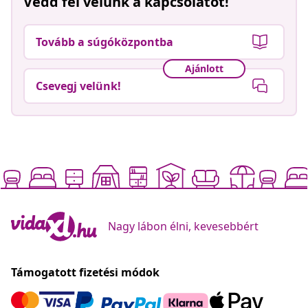
Vedd fel velünk a kapcsolatot!
Tovább a súgóközpontba
Ajánlott
Csevegj velünk!
Nagy lábon élni, kevesebbért
Támogatott fizetési módok