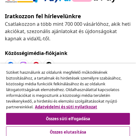
Iratkozzon fel hírlevelünkre
Csatlakozzon a több mint 700 000 vásárlóhoz, akik heti
akciókat, szezonális ajánlatokat és újdonságokat
kapnak a vidaXL-től.
Közösségimédia-fiókjaink
Sütiket használunk az oldalunk megfelelő működésének
biztosításához, a tartalmak és hirdetések személyre szabásához,
Szerződéstől való elállás
közösségi média funkciók felkínálásához és az oldalunk
Küldj be egy rendelés lemondására vonatkozó
látogatottságának elemzéséhez. Oldalhasználattal kapcsolatos
információkat is megosztunk a közösségi média területén
kérelmet.
tevékenykedő, a hirdetési és elemzési szolgáltatásokat nyújtó
partnereinkkel.
Adatvédelmi és süti nyilatkozat
Szerződéstől való elállás
Összes süti elfogadása
Összes elutasítása