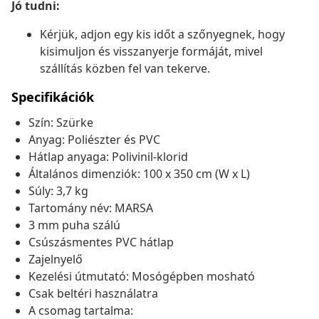
Jó tudni:
Kérjük, adjon egy kis időt a szőnyegnek, hogy
kisimuljon és visszanyerje formáját, mivel
szállítás közben fel van tekerve.
Specifikációk
Szín: Szürke
Anyag: Poliészter és PVC
Hátlap anyaga: Polivinil-klorid
Általános dimenziók: 100 x 350 cm (W x L)
Súly: 3,7 kg
Tartomány név: MARSA
3 mm puha szálú
Csúszásmentes PVC hátlap
Zajelnyelő
Kezelési útmutató: Mosógépben mosható
Csak beltéri használatra
A csomag tartalma: