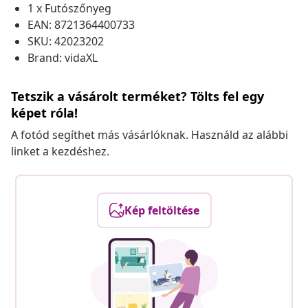
1 x Futószőnyeg
EAN: 8721364400733
SKU: 42023202
Brand: vidaXL
Tetszik a vásárolt terméket? Tölts fel egy
képet róla!
A fotód segíthet más vásárlóknak. Használd az alábbi
linket a kezdéshez.
Kép feltöltése