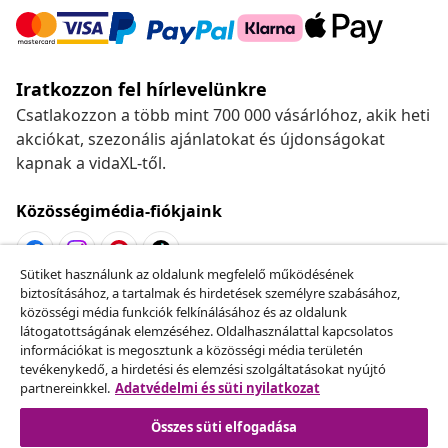
Iratkozzon fel hírlevelünkre
Csatlakozzon a több mint 700 000 vásárlóhoz, akik heti
akciókat, szezonális ajánlatokat és újdonságokat
kapnak a vidaXL-től.
Közösségimédia-fiókjaink
Sütiket használunk az oldalunk megfelelő működésének
biztosításához, a tartalmak és hirdetések személyre szabásához,
Szerződéstől való elállás
közösségi média funkciók felkínálásához és az oldalunk
Küldj be egy rendelés lemondására vonatkozó
látogatottságának elemzéséhez. Oldalhasználattal kapcsolatos
információkat is megosztunk a közösségi média területén
kérelmet.
tevékenykedő, a hirdetési és elemzési szolgáltatásokat nyújtó
partnereinkkel.
Adatvédelmi és süti nyilatkozat
Szerződéstől való elállás
Összes süti elfogadása