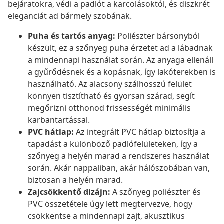
bejáratokra, védi a padlót a karcolásoktól, és diszkrét
eleganciát ad bármely szobának.
Puha és tartós anyag:
Poliészter bársonyból
készült, ez a szőnyeg puha érzetet ad a lábadnak
a mindennapi használat során. Az anyaga ellenáll
a gyűrődésnek és a kopásnak, így lakóterekben is
használható. Az alacsony szálhosszú felület
könnyen tisztítható és gyorsan szárad, segít
megőrizni otthonod frissességét minimális
karbantartással.
PVC hátlap:
Az integrált PVC hátlap biztosítja a
tapadást a különböző padlófelületeken, így a
szőnyeg a helyén marad a rendszeres használat
során. Akár nappaliban, akár hálószobában van,
biztosan a helyén marad.
Zajcsökkentő dizájn:
A szőnyeg poliészter és
PVC összetétele úgy lett megtervezve, hogy
csökkentse a mindennapi zajt, akusztikus