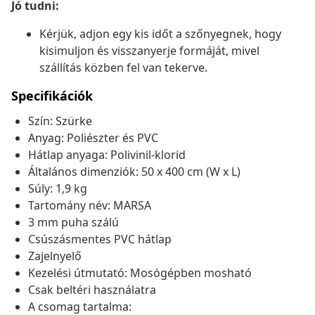
Jó tudni:
Kérjük, adjon egy kis időt a szőnyegnek, hogy
kisimuljon és visszanyerje formáját, mivel
szállítás közben fel van tekerve.
Specifikációk
Szín: Szürke
Anyag: Poliészter és PVC
Hátlap anyaga: Polivinil-klorid
Általános dimenziók: 50 x 400 cm (W x L)
Súly: 1,9 kg
Tartomány név: MARSA
3 mm puha szálú
Csúszásmentes PVC hátlap
Zajelnyelő
Kezelési útmutató: Mosógépben mosható
Csak beltéri használatra
A csomag tartalma: