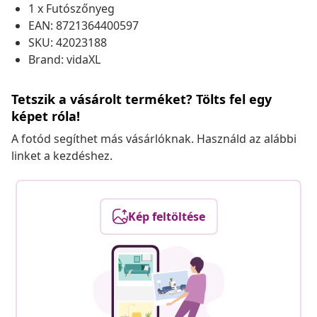
1 x Futószőnyeg
EAN: 8721364400597
SKU: 42023188
Brand: vidaXL
Tetszik a vásárolt terméket? Tölts fel egy
képet róla!
A fotód segíthet más vásárlóknak. Használd az alábbi
linket a kezdéshez.
Kép feltöltése