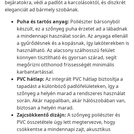
bejáratokra, védi a padlót a karcolásoktól, és diszkrét
eleganciát ad bármely szobának.
Puha és tartós anyag:
Poliészter bársonyból
készült, ez a szőnyeg puha érzetet ad a lábadnak
a mindennapi használat során. Az anyaga ellenáll
a gyűrődésnek és a kopásnak, így lakóterekben is
használható. Az alacsony szálhosszú felület
könnyen tisztítható és gyorsan szárad, segít
megőrizni otthonod frissességét minimális
karbantartással.
PVC hátlap:
Az integrált PVC hátlap biztosítja a
tapadást a különböző padlófelületeken, így a
szőnyeg a helyén marad a rendszeres használat
során. Akár nappaliban, akár hálószobában van,
biztosan a helyén marad.
Zajcsökkentő dizájn:
A szőnyeg poliészter és
PVC összetétele úgy lett megtervezve, hogy
csökkentse a mindennapi zajt, akusztikus