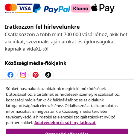
Iratkozzon fel hírlevelünkre
Csatlakozzon a több mint 700 000 vásárlóhoz, akik heti
akciókat, szezonális ajánlatokat és újdonságokat
kapnak a vidaXL-től.
Közösségimédia-fiókjaink
Sütiket használunk az oldalunk megfelelő működésének
Szerződéstől való elállás
biztosításához, a tartalmak és hirdetések személyre szabásához,
Küldj be egy rendelés lemondására vonatkozó
közösségi média funkciók felkínálásához és az oldalunk
látogatottságának elemzéséhez. Oldalhasználattal kapcsolatos
kérelmet.
információkat is megosztunk a közösségi média területén
tevékenykedő, a hirdetési és elemzési szolgáltatásokat nyújtó
Szerződéstől való elállás
partnereinkkel.
Adatvédelmi és süti nyilatkozat