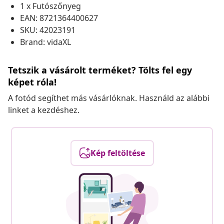
1 x Futószőnyeg
EAN: 8721364400627
SKU: 42023191
Brand: vidaXL
Tetszik a vásárolt terméket? Tölts fel egy
képet róla!
A fotód segíthet más vásárlóknak. Használd az alábbi
linket a kezdéshez.
Kép feltöltése