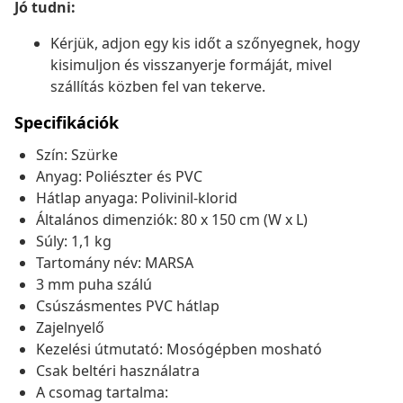
Jó tudni:
Kérjük, adjon egy kis időt a szőnyegnek, hogy
kisimuljon és visszanyerje formáját, mivel
szállítás közben fel van tekerve.
Specifikációk
Szín: Szürke
Anyag: Poliészter és PVC
Hátlap anyaga: Polivinil-klorid
Általános dimenziók: 80 x 150 cm (W x L)
Súly: 1,1 kg
Tartomány név: MARSA
3 mm puha szálú
Csúszásmentes PVC hátlap
Zajelnyelő
Kezelési útmutató: Mosógépben mosható
Csak beltéri használatra
A csomag tartalma: