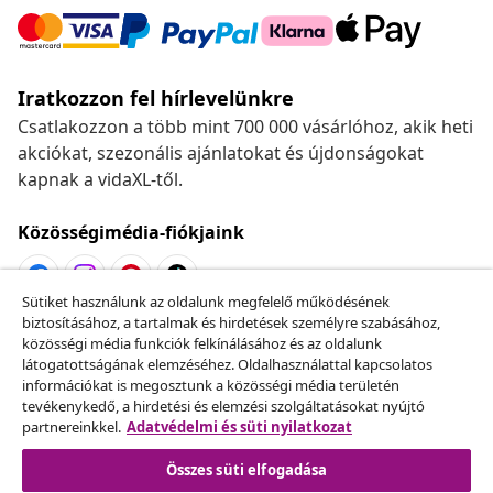
Iratkozzon fel hírlevelünkre
Csatlakozzon a több mint 700 000 vásárlóhoz, akik heti
akciókat, szezonális ajánlatokat és újdonságokat
kapnak a vidaXL-től.
Közösségimédia-fiókjaink
Sütiket használunk az oldalunk megfelelő működésének
biztosításához, a tartalmak és hirdetések személyre szabásához,
Szerződéstől való elállás
közösségi média funkciók felkínálásához és az oldalunk
Küldj be egy rendelés lemondására vonatkozó
látogatottságának elemzéséhez. Oldalhasználattal kapcsolatos
információkat is megosztunk a közösségi média területén
kérelmet.
tevékenykedő, a hirdetési és elemzési szolgáltatásokat nyújtó
partnereinkkel.
Adatvédelmi és süti nyilatkozat
Szerződéstől való elállás
Összes süti elfogadása