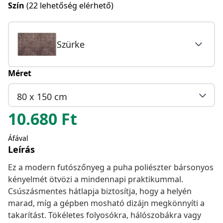
Szín
(22 lehetőség elérhető)
Szürke
Méret
80 x 150 cm
10.680
Ft
Áfával
Leírás
Ez a modern futószőnyeg a puha poliészter bársonyos
kényelmét ötvözi a mindennapi praktikummal.
Csúszásmentes hátlapja biztosítja, hogy a helyén
marad, míg a gépben mosható dizájn megkönnyíti a
takarítást. Tökéletes folyosókra, hálószobákra vagy