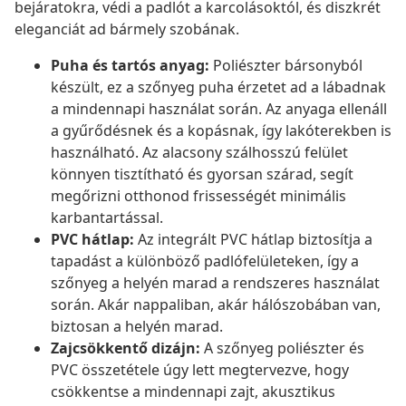
bejáratokra, védi a padlót a karcolásoktól, és diszkrét
eleganciát ad bármely szobának.
Puha és tartós anyag:
Poliészter bársonyból
készült, ez a szőnyeg puha érzetet ad a lábadnak
a mindennapi használat során. Az anyaga ellenáll
a gyűrődésnek és a kopásnak, így lakóterekben is
használható. Az alacsony szálhosszú felület
könnyen tisztítható és gyorsan szárad, segít
megőrizni otthonod frissességét minimális
karbantartással.
PVC hátlap:
Az integrált PVC hátlap biztosítja a
tapadást a különböző padlófelületeken, így a
szőnyeg a helyén marad a rendszeres használat
során. Akár nappaliban, akár hálószobában van,
biztosan a helyén marad.
Zajcsökkentő dizájn:
A szőnyeg poliészter és
PVC összetétele úgy lett megtervezve, hogy
csökkentse a mindennapi zajt, akusztikus