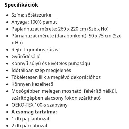
Specifikációk
Színe: sötétszürke
Anyaga: 100% pamut
Paplanhuzat mérete: 260 x 220 cm (Szé x Ho)
Párnahuzat mérete (darabonként): 50 x 75 cm (Szé
x Ho)
Rejtett gombos zárás
Gyűrődésálló
Könnyű súlyú és kivételes puhaságú
Időtállóan szép megjelenés
Tökéletesen illik a meglévő dekorációhoz
Könnyen kezelhető
Mosógépben melegen mosható, fehérítő nélkül,
szárítógépben alacsony fokon szárítható
OEKO-TEX 100-s szabvány
A csomag tartalma:
1 db paplanhuzat
2 db párnahuzat