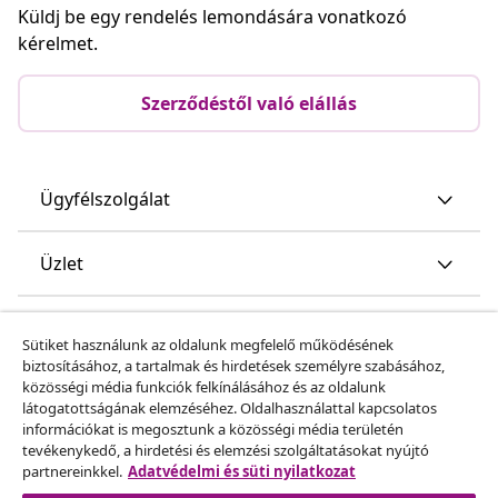
Küldj be egy rendelés lemondására vonatkozó
kérelmet.
Szerződéstől való elállás
Ügyfélszolgálat
Üzlet
vidaXL
Sütiket használunk az oldalunk megfelelő működésének
biztosításához, a tartalmak és hirdetések személyre szabásához,
közösségi média funkciók felkínálásához és az oldalunk
Fedezz fel többet
látogatottságának elemzéséhez. Oldalhasználattal kapcsolatos
információkat is megosztunk a közösségi média területén
tevékenykedő, a hirdetési és elemzési szolgáltatásokat nyújtó
partnereinkkel.
Adatvédelmi és süti nyilatkozat