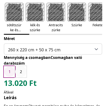
sötétszür
kék és
Antracits
Szürke
Fekete
ke és
szürke
zürke
fehér
Méret
260 x 220 cm + 50 x 75 cm
Mennyiség a csomagbanCsomagban való
darabszám
1
2
13.020
Ft
Áfával
Leírás