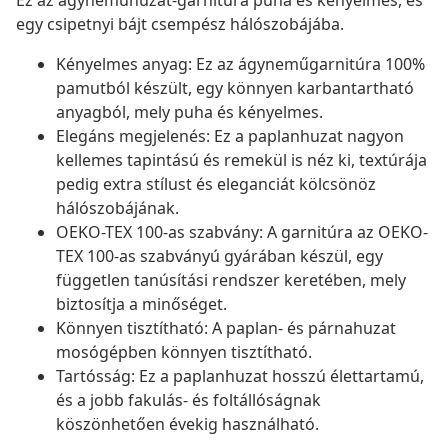
Ez az ágyneműhuzat-garnitúra puha és kényelmes, és
egy csipetnyi bájt csempész hálószobájába.
Kényelmes anyag: Ez az ágyneműgarnitúra 100%
pamutból készült, egy könnyen karbantartható
anyagból, mely puha és kényelmes.
Elegáns megjelenés: Ez a paplanhuzat nagyon
kellemes tapintású és remekül is néz ki, textúrája
pedig extra stílust és eleganciát kölcsönöz
hálószobájának.
OEKO-TEX 100-as szabvány: A garnitúra az OEKO-
TEX 100-as szabványú gyárában készül, egy
független tanúsítási rendszer keretében, mely
biztosítja a minőséget.
Könnyen tisztítható: A paplan- és párnahuzat
mosógépben könnyen tisztítható.
Tartósság: Ez a paplanhuzat hosszú élettartamú,
és a jobb fakulás- és foltállóságnak
köszönhetően évekig használható.