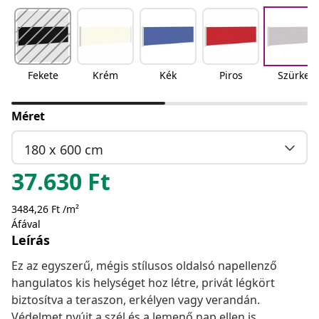
Fekete
Krém
Kék
Piros
Szürke
Méret
180 x 600 cm
37.630
Ft
3484,26 Ft /m²
Áfával
Leírás
Ez az egyszerű, mégis stílusos oldalsó napellenző
hangulatos kis helységet hoz létre, privát légkört
biztosítva a teraszon, erkélyen vagy verandán.
Védelmet nyújt a szél és a lemenő nap ellen is.