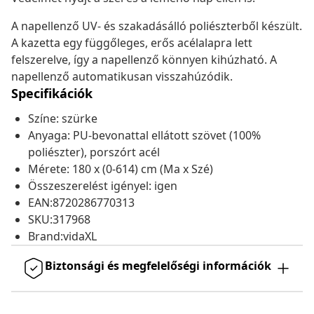
A napellenző UV- és szakadásálló poliészterből készült.
A kazetta egy függőleges, erős acélalapra lett
felszerelve, így a napellenző könnyen kihúzható. A
napellenző automatikusan visszahúzódik.
Specifikációk
Színe: szürke
Anyaga: PU-bevonattal ellátott szövet (100%
poliészter), porszórt acél
Mérete: 180 x (0-614) cm (Ma x Szé)
Összeszerelést igényel: igen
EAN:8720286770313
SKU:317968
Brand:vidaXL
Biztonsági és megfelelőségi információk