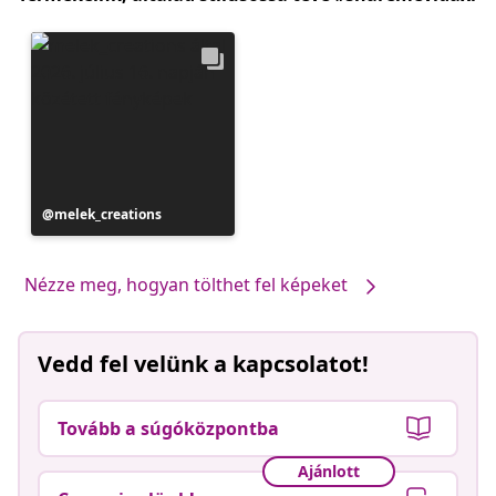
Bejegyzés
melek_creations
közzétevője
Nézze meg, hogyan tölthet fel képeket
Vedd fel velünk a kapcsolatot!
Tovább a súgóközpontba
Ajánlott