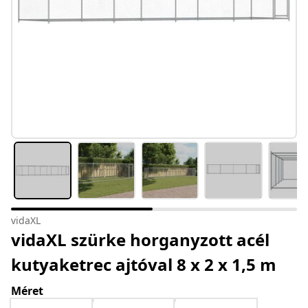
vidaXL
vidaXL szürke horganyzott acél
kutyaketrec ajtóval 8 x 2 x 1,5 m
Méret