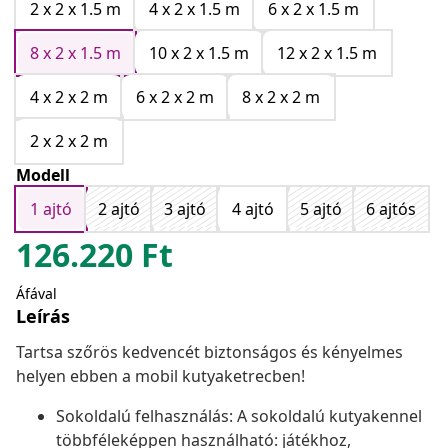
2 x 2 x 1.5 m
4 x 2 x 1.5 m
6 x 2 x 1.5 m
8 x 2 x 1.5 m
10 x 2 x 1.5 m
12 x 2 x 1.5 m
4 x 2 x 2 m
6 x 2 x 2 m
8 x 2 x 2 m
2 x 2 x 2 m
Modell
1 ajtó
2 ajtó
3 ajtó
4 ajtó
5 ajtó
6 ajtós
126.220
Ft
Áfával
Leírás
Tartsa szőrös kedvencét biztonságos és kényelmes
helyen ebben a mobil kutyaketrecben!
Sokoldalú felhasználás: A sokoldalú kutyakennel
többféleképpen használható: játékhoz,