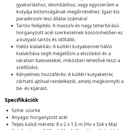
gyakorláshoz, idomításhoz, vagy egyszerűen a
kutyája biztonságának megőrzéséhez. Igazi kis
paradicsom lesz állatai számára!
Tartós felépítés: A masszív és nagy teherbírású
horganyzott acél szerkezetnek köszönhetően ez
a kutyaól tartós és időtálló.
Hálós kialakítás: A kültéri kutyakennel hálós
kialakítása segít megelőzni a elszökést és a
váratlan baleseteket, miközben lehetővé teszi a
szellőzést.
Kényelmes hozzáférés: A kültéri kutyaketrec
zárható ajtóval rendelkezik, amely megkönnyíti a
be- és kijárást.
Specifikációk
Színe: szürke
Anyaga: horganyzott acél
Teljes külső mérete: 8 x 2 x 1,5 m (Ho x Szé x Ma)