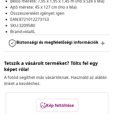
Belső mérete: 7,95 x 1,95 x 1,45 m (Ho x Szé x Ma)
Ajtó mérete: 45 x 127 cm (Ho x Ma)
Összeszerelést igényel: igen
EAN:8721012273153
SKU:3209580
Brand:vidaXL
Biztonsági és megfelelőségi információk
Tetszik a vásárolt terméket? Tölts fel egy
képet róla!
A fotód segíthet más vásárlóknak. Használd az alábbi
linket a kezdéshez.
Kép feltöltése