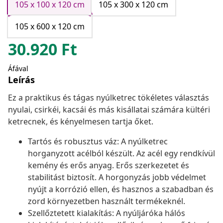
105 x 100 x 120 cm
105 x 300 x 120 cm
105 x 600 x 120 cm
30.920
Ft
Áfával
Leírás
Ez a praktikus és tágas nyúlketrec tökéletes választás
nyulai, csirkéi, kacsái és más kisállatai számára kültéri
ketrecnek, és kényelmesen tartja őket.
Tartós és robusztus váz: A nyúlketrec
horganyzott acélból készült. Az acél egy rendkívül
kemény és erős anyag. Erős szerkezetet és
stabilitást biztosít. A horgonyzás jobb védelmet
nyújt a korrózió ellen, és hasznos a szabadban és
zord környezetben használt termékeknél.
Szellőztetett kialakítás: A nyúljáróka hálós