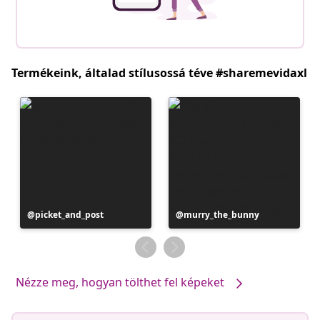
Termékeink, általad stílusossá téve #sharemevidaxl
Bejegyzés
picket_and_post
Bejegyzés
murry_the_bunny
közzétevője
közzétevője
Nézze meg, hogyan tölthet fel képeket