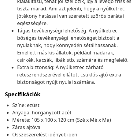
kialakítású, tehát jól szellőzik, így a levegő friss és
tiszta marad. Ami azt jelenti, hogy a nyúlketrec
jótékony hatással van szeretett szőrös barátai
egészségére.
Tágas tevékenységi lehetőség: A nyúlketrec
bőséges tevékenységi lehetőséget biztosít a
nyulaknak, hogy könnyedén sétálhassanak.
Emellett más kis állatok, például madarak,
csirkék, kacsák, libák stb. számára és megfelelő.
Extra biztonság: A nyúlketrec zárható
reteszrendszerével ellátott csuklós ajtó extra
biztonságot nyújt nyulai számára.
Specifikációk
Színe: ezüst
Anyaga: horganyzott acél
Mérete: 105 x 100 x 120 cm (Szé x Mé x Ma)
Záras ajtóval
Összeszerelést igényel: igen