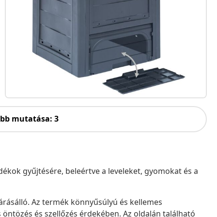
öbb mutatása: 3
dékok gyűjtésére, beleértve a leveleket, gyomokat és a
árásálló. Az termék könnyűsúlyú és kellemes
s öntözés és szellőzés érdekében. Az oldalán található