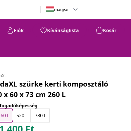
magyar
Fiók
Kívánságlista
Kosár
daXL
idaXL szürke kerti komposztáló
0 x 60 x 73 cm 260 L
fogadóképesség
260 l
520 l
780 l
1.400
Ft