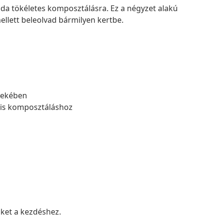
áda tökéletes komposztálásra. Ez a négyzet alakú
lett beleolvad bármilyen kertbe.
rdekében
ális komposztáláshoz
nket a kezdéshez.