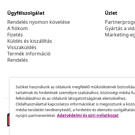
Ügyfélszolgálat
Üzlet
Rendelés nyomon követése
Partnerprog
A fiókom
Gyártás a vi
Fizetés
Marketing-e
Küldés és kiszállítás
Visszaküldés
Termék információ
Rendelés
Sütiket használunk az oldalunk megfelelő működésének biztosítás
tartalmak és hirdetések személyre szabásához, közösségi média f
felkínálásához és az oldalunk látogatottságának elemzéséhez.
Oldalhasználattal kapcsolatos információkat is megosztunk a közö
média területén tevékenykedő, a hirdetési és elemzési szolgáltatá
nyújtó partnereinkkel.
Adatvédelmi és süti nyilatkozat