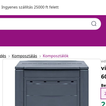
Ingyenes szállítás 25000 ft felett
edés
Komposztálás
Komposztálók
vi
v
6
Be
2