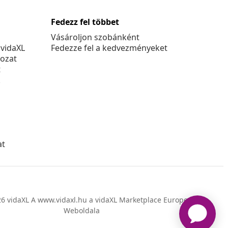
Fedezz fel többet
Vásároljon szobánként
 vidaXL
Fedezze fel a kedvezményeket
kozat
t
k
at
6 vidaXL A www.vidaxl.hu a vidaXL Marketplace Europe B.V.
Weboldala