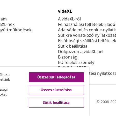
vidaXL
ram
A vidaXL-ről
daXL-nek
Felhasználási feltételek Eladó
gyüttműködések
Adatvédelmi és cookie-nyilat
Sütikre vonatkozó nyilatkoza
Elsőbbségi szállítási feltétele
Sütik beállítása
Dolgozzon a vidaXL-nél
Biztonsági
EU felelős személy
Politikával EPR
Akadálymentesítési nyilatkoz
ához, a
Összes süti elfogadása
unkciók
sségi
Összes elutasítása
sokat
© 2008-202
Sütik beállítása