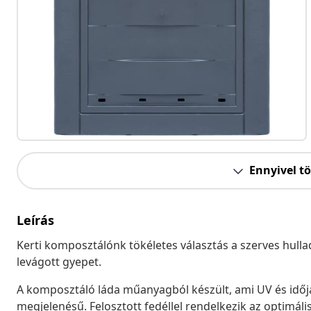
Ennyivel t
Leírás
Kerti komposztálónk tökéletes választás a szerves hulla
levágott gyepet.
A komposztáló láda műanyagból készült, ami UV és időj
megjelenésű. Felosztott fedéllel rendelkezik az optimáli