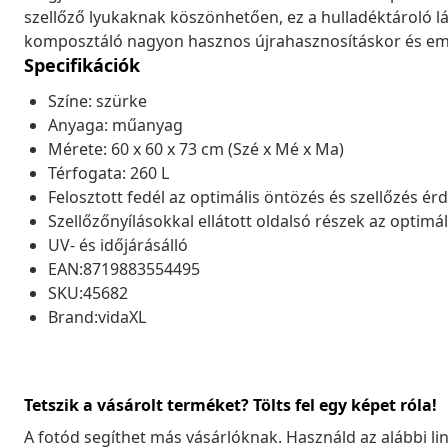
szellőző lyukaknak köszönhetően, ez a hulladéktároló l
komposztáló nagyon hasznos újrahasznosításkor és emel
Specifikációk
Színe: szürke
Anyaga: műanyag
Mérete: 60 x 60 x 73 cm (Szé x Mé x Ma)
Térfogata: 260 L
Felosztott fedél az optimális öntözés és szellőzés é
Szellőzőnyílásokkal ellátott oldalsó részek az optim
UV- és időjárásálló
EAN:8719883554495
SKU:45682
Brand:vidaXL
Tetszik a vásárolt terméket? Tölts fel egy képet róla!
A fotód segíthet más vásárlóknak. Használd az alábbi li