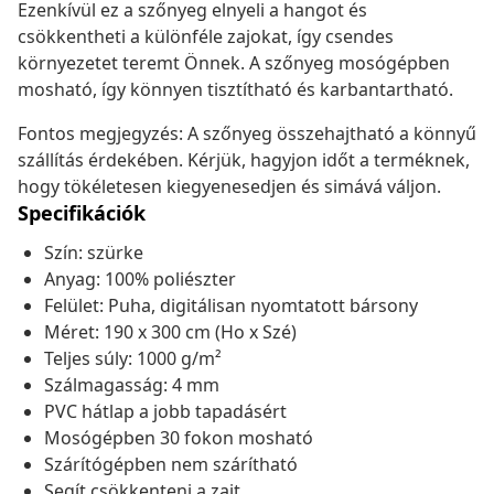
Ezenkívül ez a szőnyeg elnyeli a hangot és
csökkentheti a különféle zajokat, így csendes
környezetet teremt Önnek. A szőnyeg mosógépben
mosható, így könnyen tisztítható és karbantartható.
Fontos megjegyzés: A szőnyeg összehajtható a könnyű
szállítás érdekében. Kérjük, hagyjon időt a terméknek,
hogy tökéletesen kiegyenesedjen és simává váljon.
Specifikációk
Szín: szürke
Anyag: 100% poliészter
Felület: Puha, digitálisan nyomtatott bársony
Méret: 190 x 300 cm (Ho x Szé)
Teljes súly: 1000 g/m²
Szálmagasság: 4 mm
PVC hátlap a jobb tapadásért
Mosógépben 30 fokon mosható
Szárítógépben nem szárítható
Segít csökkenteni a zajt