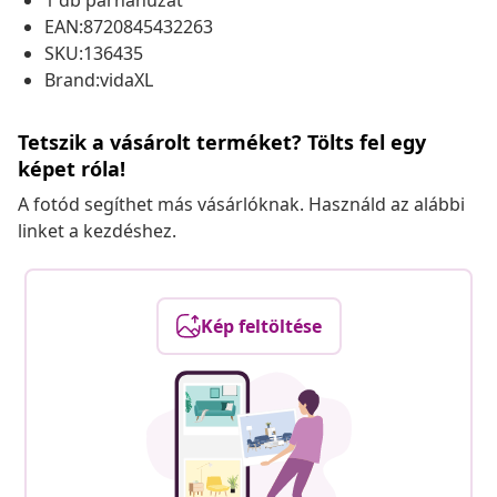
1 db párnahuzat
EAN:8720845432263
SKU:136435
Brand:vidaXL
Tetszik a vásárolt terméket? Tölts fel egy
képet róla!
A fotód segíthet más vásárlóknak. Használd az alábbi
linket a kezdéshez.
Kép feltöltése