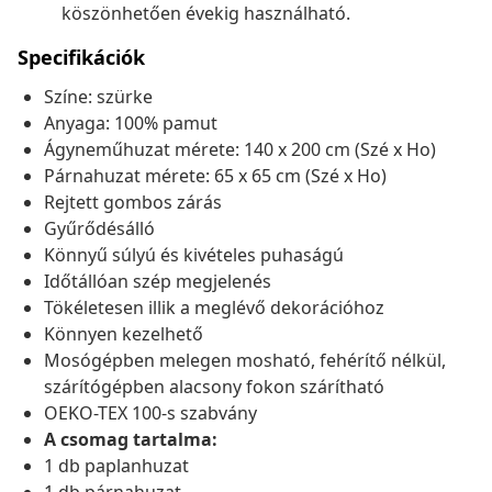
köszönhetően évekig használható.
Specifikációk
Színe: szürke
Anyaga: 100% pamut
Ágyneműhuzat mérete: 140 x 200 cm (Szé x Ho)
Párnahuzat mérete: 65 x 65 cm (Szé x Ho)
Rejtett gombos zárás
Gyűrődésálló
Könnyű súlyú és kivételes puhaságú
Időtállóan szép megjelenés
Tökéletesen illik a meglévő dekorációhoz
Könnyen kezelhető
Mosógépben melegen mosható, fehérítő nélkül,
szárítógépben alacsony fokon szárítható
OEKO-TEX 100-s szabvány
A csomag tartalma:
1 db paplanhuzat