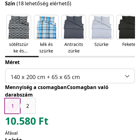
Szín
(18 lehetőség elérhető)
sötétszür
kék és
Antracits
Szürke
Fekete
ke és
szürke
zürke
fehér
Méret
140 x 200 cm + 65 x 65 cm
Mennyiség a csomagbanCsomagban való
darabszám
1
2
10.580
Ft
Áfával