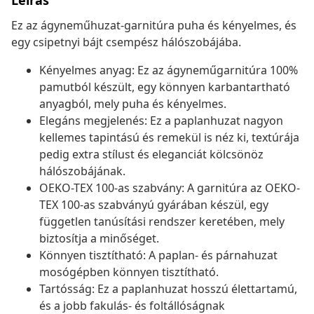
Leírás
Ez az ágyneműhuzat-garnitúra puha és kényelmes, és
egy csipetnyi bájt csempész hálószobájába.
Kényelmes anyag: Ez az ágyneműgarnitúra 100%
pamutból készült, egy könnyen karbantartható
anyagból, mely puha és kényelmes.
Elegáns megjelenés: Ez a paplanhuzat nagyon
kellemes tapintású és remekül is néz ki, textúrája
pedig extra stílust és eleganciát kölcsönöz
hálószobájának.
OEKO-TEX 100-as szabvány: A garnitúra az OEKO-
TEX 100-as szabványú gyárában készül, egy
független tanúsítási rendszer keretében, mely
biztosítja a minőséget.
Könnyen tisztítható: A paplan- és párnahuzat
mosógépben könnyen tisztítható.
Tartósság: Ez a paplanhuzat hosszú élettartamú,
és a jobb fakulás- és foltállóságnak