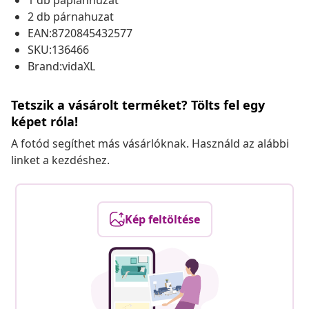
1 db paplanhuzat
2 db párnahuzat
EAN:8720845432577
SKU:136466
Brand:vidaXL
Tetszik a vásárolt terméket? Tölts fel egy
képet róla!
A fotód segíthet más vásárlóknak. Használd az alábbi
linket a kezdéshez.
Kép feltöltése