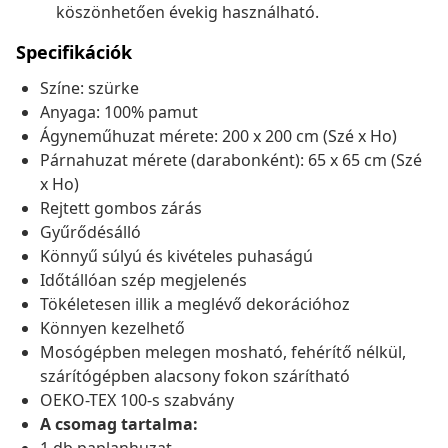
köszönhetően évekig használható.
Specifikációk
Színe: szürke
Anyaga: 100% pamut
Ágyneműhuzat mérete: 200 x 200 cm (Szé x Ho)
Párnahuzat mérete (darabonként): 65 x 65 cm (Szé
x Ho)
Rejtett gombos zárás
Gyűrődésálló
Könnyű súlyú és kivételes puhaságú
Időtállóan szép megjelenés
Tökéletesen illik a meglévő dekorációhoz
Könnyen kezelhető
Mosógépben melegen mosható, fehérítő nélkül,
szárítógépben alacsony fokon szárítható
OEKO-TEX 100-s szabvány
A csomag tartalma: