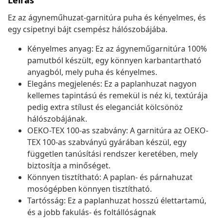
Leírás
Ez az ágyneműhuzat-garnitúra puha és kényelmes, és
egy csipetnyi bájt csempész hálószobájába.
Kényelmes anyag: Ez az ágyneműgarnitúra 100%
pamutból készült, egy könnyen karbantartható
anyagból, mely puha és kényelmes.
Elegáns megjelenés: Ez a paplanhuzat nagyon
kellemes tapintású és remekül is néz ki, textúrája
pedig extra stílust és eleganciát kölcsönöz
hálószobájának.
OEKO-TEX 100-as szabvány: A garnitúra az OEKO-
TEX 100-as szabványú gyárában készül, egy
független tanúsítási rendszer keretében, mely
biztosítja a minőséget.
Könnyen tisztítható: A paplan- és párnahuzat
mosógépben könnyen tisztítható.
Tartósság: Ez a paplanhuzat hosszú élettartamú,
és a jobb fakulás- és foltállóságnak