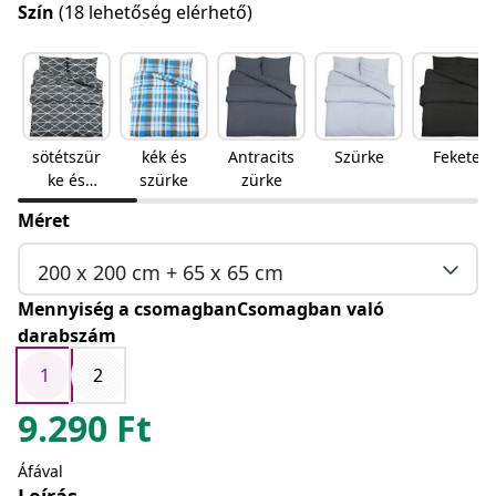
Szín
(18 lehetőség elérhető)
sötétszür
kék és
Antracits
Szürke
Fekete
ke és
szürke
zürke
fehér
Méret
200 x 200 cm + 65 x 65 cm
Mennyiség a csomagbanCsomagban való
darabszám
1
2
9.290
Ft
Áfával