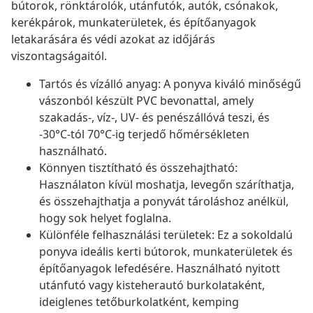
bútorok, rönktárolók, utánfutók, autók, csónakok,
kerékpárok, munkaterületek, és építőanyagok
letakarására és védi azokat az időjárás
viszontagságaitól.
Tartós és vízálló anyag: A ponyva kiváló minőségű
vászonból készült PVC bevonattal, amely
szakadás-, víz-, UV- és penészállóvá teszi, és
-30°C-tól 70°C-ig terjedő hőmérsékleten
használható.
Könnyen tisztítható és összehajtható:
Használaton kívül moshatja, levegőn száríthatja,
és összehajthatja a ponyvát tároláshoz anélkül,
hogy sok helyet foglalna.
Különféle felhasználási területek: Ez a sokoldalú
ponyva ideális kerti bútorok, munkaterületek és
építőanyagok lefedésére. Használható nyitott
utánfutó vagy kisteherautó burkolataként,
ideiglenes tetőburkolatként, kemping