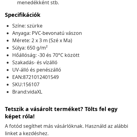
menedékként stb.
Specifikációk
Színe: szürke
Anyaga: PVC-bevonatú vászon
Mérete: 2 x 3 m (Szé x Ma)
Súlya: 650 g/m²
Hőállóság: -30 és 70°C között
Szakadás- és vízálló
UV-álló és penészálló
EAN:8721012401549
SKU:156107
Brand:vidaXL
Tetszik a vásárolt terméket? Tölts fel egy
képet róla!
A fotód segíthet más vásárlóknak. Használd az alábbi
linket a kezdéshez.