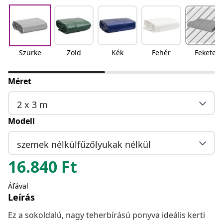
Szürke
Zöld
Kék
Fehér
Fekete
Méret
2 x 3 m
Modell
szemek nélkülfűzőlyukak nélkül
16.840
Ft
Áfával
Leírás
Ez a sokoldalú, nagy teherbírású ponyva ideális kerti