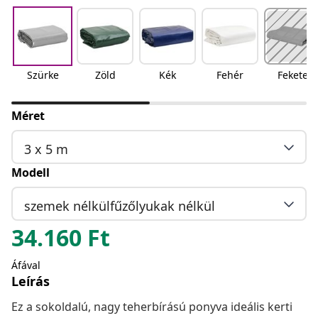
Szürke
Zöld
Kék
Fehér
Fekete
Méret
3 x 5 m
Modell
szemek nélkülfűzőlyukak nélkül
34.160
Ft
Áfával
Leírás
Ez a sokoldalú, nagy teherbírású ponyva ideális kerti