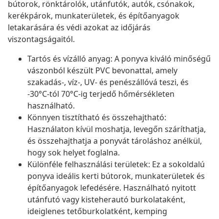
bútorok, rönktárolók, utánfutók, autók, csónakok,
kerékpárok, munkaterületek, és építőanyagok
letakarására és védi azokat az időjárás
viszontagságaitól.
Tartós és vízálló anyag: A ponyva kiváló minőségű
vászonból készült PVC bevonattal, amely
szakadás-, víz-, UV- és penészállóvá teszi, és
-30°C-tól 70°C-ig terjedő hőmérsékleten
használható.
Könnyen tisztítható és összehajtható:
Használaton kívül moshatja, levegőn száríthatja,
és összehajthatja a ponyvát tároláshoz anélkül,
hogy sok helyet foglalna.
Különféle felhasználási területek: Ez a sokoldalú
ponyva ideális kerti bútorok, munkaterületek és
építőanyagok lefedésére. Használható nyitott
utánfutó vagy kisteherautó burkolataként,
ideiglenes tetőburkolatként, kemping