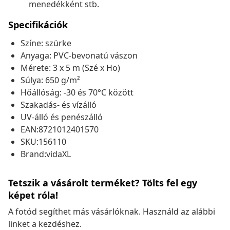
menedékként stb.
Specifikációk
Színe: szürke
Anyaga: PVC-bevonatú vászon
Mérete: 3 x 5 m (Szé x Ho)
Súlya: 650 g/m²
Hőállóság: -30 és 70°C között
Szakadás- és vízálló
UV-álló és penészálló
EAN:8721012401570
SKU:156110
Brand:vidaXL
Tetszik a vásárolt terméket? Tölts fel egy
képet róla!
A fotód segíthet más vásárlóknak. Használd az alábbi
linket a kezdéshez.