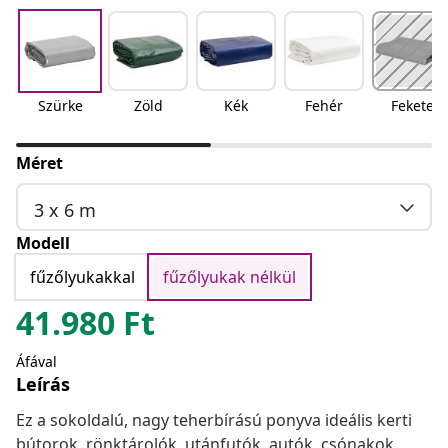
Szürke
Zöld
Kék
Fehér
Fekete
Méret
3 x 6 m
Modell
fűzőlyukakkal
fűzőlyukak nélkül
41.980
Ft
Áfával
Leírás
Ez a sokoldalú, nagy teherbírású ponyva ideális kerti
bútorok, rönktárolók, utánfutók, autók, csónakok,