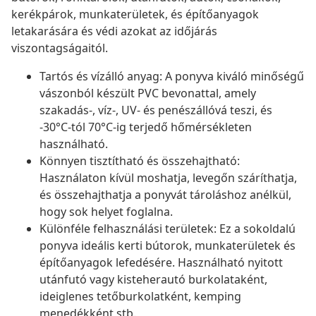
kerékpárok, munkaterületek, és építőanyagok
letakarására és védi azokat az időjárás
viszontagságaitól.
Tartós és vízálló anyag: A ponyva kiváló minőségű
vászonból készült PVC bevonattal, amely
szakadás-, víz-, UV- és penészállóvá teszi, és
-30°C-tól 70°C-ig terjedő hőmérsékleten
használható.
Könnyen tisztítható és összehajtható:
Használaton kívül moshatja, levegőn száríthatja,
és összehajthatja a ponyvát tároláshoz anélkül,
hogy sok helyet foglalna.
Különféle felhasználási területek: Ez a sokoldalú
ponyva ideális kerti bútorok, munkaterületek és
építőanyagok lefedésére. Használható nyitott
utánfutó vagy kisteherautó burkolataként,
ideiglenes tetőburkolatként, kemping
menedékként stb.