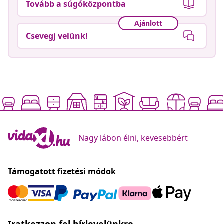
Tovább a súgóközpontba
Ajánlott
Csevegj velünk!
Nagy lábon élni, kevesebbért
Támogatott fizetési módok
Iratkozzon fel hírlevelünkre