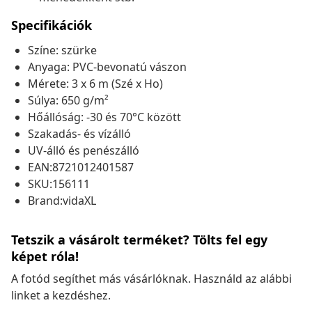
Specifikációk
Színe: szürke
Anyaga: PVC-bevonatú vászon
Mérete: 3 x 6 m (Szé x Ho)
Súlya: 650 g/m²
Hőállóság: -30 és 70°C között
Szakadás- és vízálló
UV-álló és penészálló
EAN:8721012401587
SKU:156111
Brand:vidaXL
Tetszik a vásárolt terméket? Tölts fel egy
képet róla!
A fotód segíthet más vásárlóknak. Használd az alábbi
linket a kezdéshez.