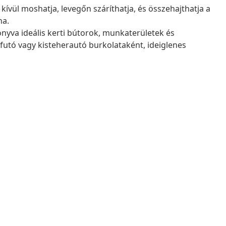
kívül moshatja, levegőn száríthatja, és összehajthatja a
na.
onyva ideális kerti bútorok, munkaterületek és
futó vagy kisteherautó burkolataként, ideiglenes