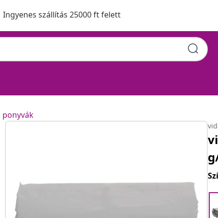
Ingyenes szállítás 25000 ft felett
n ponyvák
vi
v
g
Sz