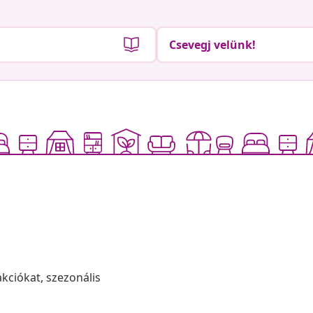
Csevegj velünk!
akciókat, szezonális