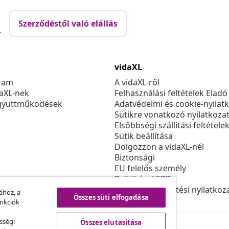
Szerződéstől való elállás
.
vidaXL
ram
A vidaXL-ről
daXL-nek
Felhasználási feltételek Eladó
gyüttműködések
Adatvédelmi és cookie-nyilat
Sütikre vonatkozó nyilatkoza
Elsőbbségi szállítási feltétele
Sütik beállítása
Dolgozzon a vidaXL-nél
Biztonsági
EU felelős személy
Politikával EPR
Akadálymentesítési nyilatkoz
ához, a
Összes süti elfogadása
unkciók
sségi
Összes elutasítása