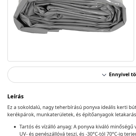
Ennyivel t
Leírás
Ez a sokoldalú, nagy teherbírású ponyva ideális kerti b
kerékpárok, munkaterületek, és építőanyagok letakarásá
Tartós és vízálló anyag: A ponyva kiváló minőségű 
UV- és penészállóvá teszi, és -30°C-tól 70°C-ig te