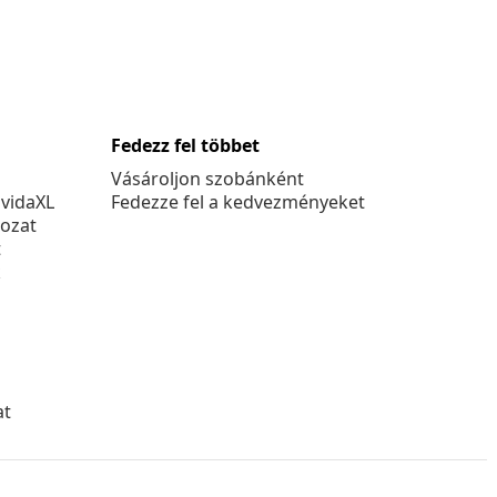
Fedezz fel többet
Vásároljon szobánként
 vidaXL
Fedezze fel a kedvezményeket
kozat
t
k
at