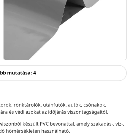
öbb mutatása: 4
útorok, rönktárolók, utánfutók, autók, csónakok,
ra és védi azokat az időjárás viszontagságaitól.
vászonból készült PVC bevonattal, amely szakadás-, víz-,
rjedő hőmérsékleten használható.