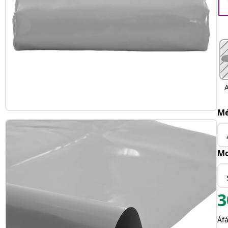
A
Mé
Mo
3
Áfá