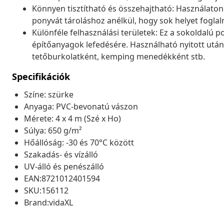
Könnyen tisztítható és összehajtható: Használaton 
ponyvát tároláshoz anélkül, hogy sok helyet foglal
Különféle felhasználási területek: Ez a sokoldalú p
építőanyagok lefedésére. Használható nyitott után
tetőburkolatként, kemping menedékként stb.
Specifikációk
Színe: szürke
Anyaga: PVC-bevonatú vászon
Mérete: 4 x 4 m (Szé x Ho)
Súlya: 650 g/m²
Hőállóság: -30 és 70°C között
Szakadás- és vízálló
UV-álló és penészálló
EAN:8721012401594
SKU:156112
Brand:vidaXL