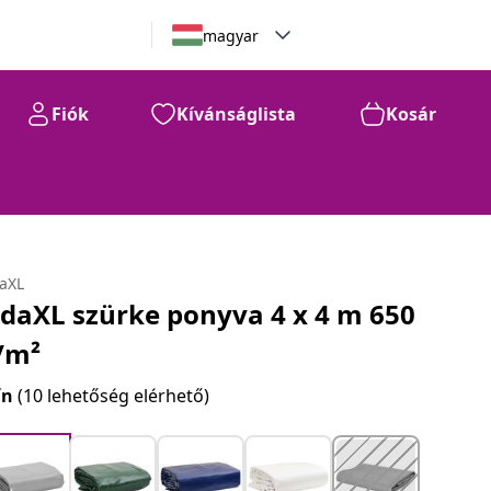
magyar
Fiók
Kívánságlista
Kosár
daXL
idaXL szürke ponyva 4 x 4 m 650
/m²
ín
(10 lehetőség elérhető)