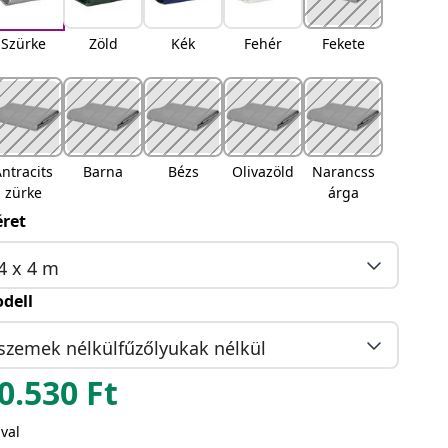
Szürke
Zöld
Kék
Fehér
Fekete
ntracits
Barna
Bézs
Olivazöld
Narancss
zürke
árga
ret
4 x 4 m
dell
szemek nélkülfűzőlyukak nélkül
0.530
Ft
val