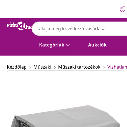
Előző
Következő
Kategóriák
Aukciók
Kezdőlap
Műszaki
Műszaki tartozékok
Vízhatla