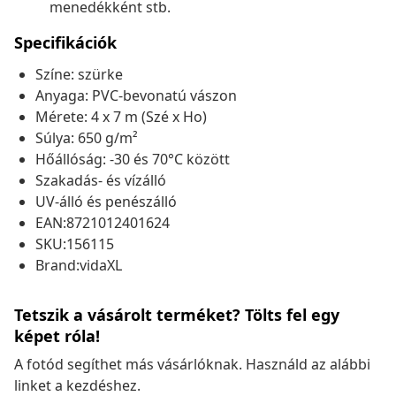
menedékként stb.
Specifikációk
Színe: szürke
Anyaga: PVC-bevonatú vászon
Mérete: 4 x 7 m (Szé x Ho)
Súlya: 650 g/m²
Hőállóság: -30 és 70°C között
Szakadás- és vízálló
UV-álló és penészálló
EAN:8721012401624
SKU:156115
Brand:vidaXL
Tetszik a vásárolt terméket? Tölts fel egy
képet róla!
A fotód segíthet más vásárlóknak. Használd az alábbi
linket a kezdéshez.