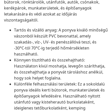
bútorok, rönktárolók, utánfutók, autók, csónakok,
kerékpárok, munkaterületek, és építőanyagok
letakarására és védi azokat az időjárás
viszontagságaitól.
Tartós és vízálló anyag: A ponyva kiváló minőségű
vászonból készült PVC bevonattal, amely
szakadás-, víz-, UV- és penészállóvá teszi, és
-30°C-tól 70°C-ig terjedő hőmérsékleten
használható.
Könnyen tisztítható és összehajtható:
Használaton kívül moshatja, levegőn száríthatja,
és összehajthatja a ponyvát tároláshoz anélkül,
hogy sok helyet foglalna.
Különféle felhasználási területek: Ez a sokoldalú
ponyva ideális kerti bútorok, munkaterületek és
építőanyagok lefedésére. Használható nyitott
utánfutó vagy kisteherautó burkolataként,
ideiglenes tetőburkolatként, kemping