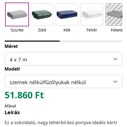
Szürke
Zöld
Kék
Fehér
Fekete
Méret
4 x 7 m
Modell
szemek nélkülfűzőlyukak nélkül
51.860
Ft
Áfával
Leírás
Ez a sokoldalú, nagy teherbírású ponyva ideális kerti