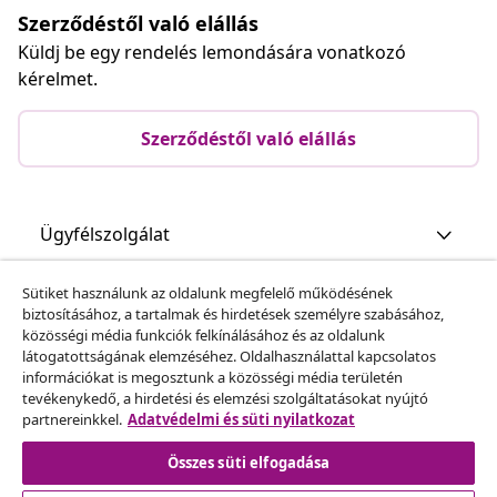
Szerződéstől való elállás
Küldj be egy rendelés lemondására vonatkozó
kérelmet.
Szerződéstől való elállás
Ügyfélszolgálat
Sütiket használunk az oldalunk megfelelő működésének
Üzlet
biztosításához, a tartalmak és hirdetések személyre szabásához,
közösségi média funkciók felkínálásához és az oldalunk
látogatottságának elemzéséhez. Oldalhasználattal kapcsolatos
vidaXL
információkat is megosztunk a közösségi média területén
tevékenykedő, a hirdetési és elemzési szolgáltatásokat nyújtó
partnereinkkel.
Adatvédelmi és süti nyilatkozat
Fedezz fel többet
Összes süti elfogadása