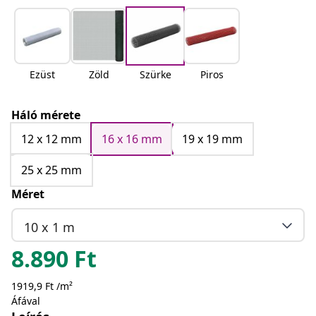
Ezüst
Zöld
Szürke
Piros
Háló mérete
12 x 12 mm
16 x 16 mm
19 x 19 mm
25 x 25 mm
Méret
10 x 1 m
8.890
Ft
1919,9 Ft /m²
Áfával