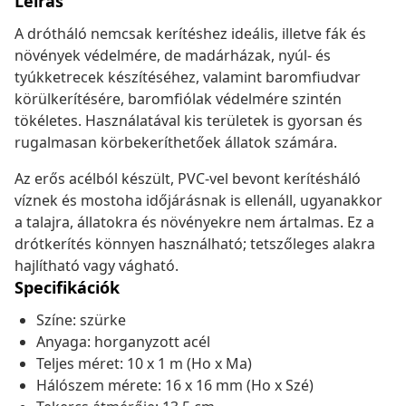
Leírás
A drótháló nemcsak kerítéshez ideális, illetve fák és
növények védelmére, de madárházak, nyúl- és
tyúkketrecek készítéséhez, valamint baromfiudvar
körülkerítésére, baromfiólak védelmére szintén
tökéletes. Használatával kis területek is gyorsan és
rugalmasan körbekeríthetőek állatok számára.
Az erős acélból készült, PVC-vel bevont kerítésháló
víznek és mostoha időjárásnak is ellenáll, ugyanakkor
a talajra, állatokra és növényekre nem ártalmas. Ez a
drótkerítés könnyen használható; tetszőleges alakra
hajlítható vagy vágható.
Specifikációk
Színe: szürke
Anyaga: horganyzott acél
Teljes méret: 10 x 1 m (Ho x Ma)
Hálószem mérete: 16 x 16 mm (Ho x Szé)