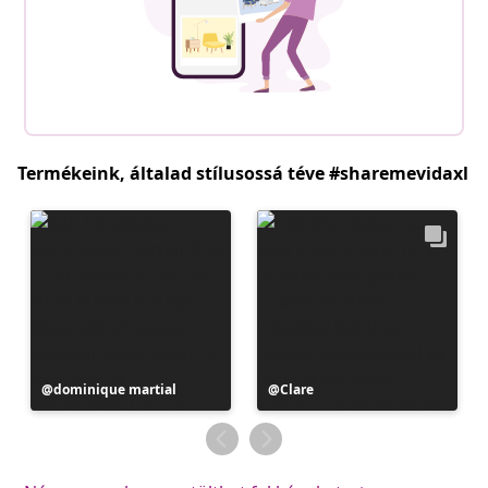
Termékeink, általad stílusossá téve #sharemevidaxl
Bejegyzés
dominique martial
Bejegyzés
Clare
közzétevője
közzétevője