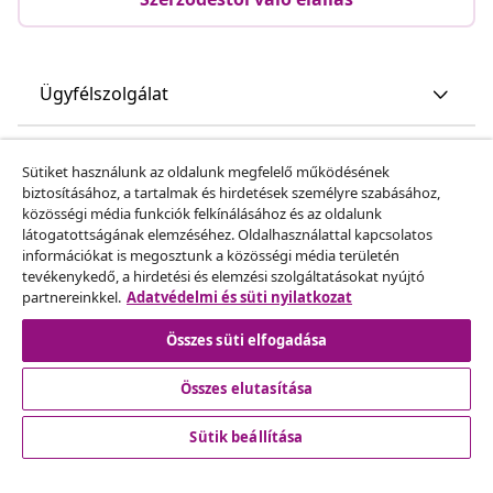
Ügyfélszolgálat
Üzlet
Sütiket használunk az oldalunk megfelelő működésének
biztosításához, a tartalmak és hirdetések személyre szabásához,
közösségi média funkciók felkínálásához és az oldalunk
vidaXL
látogatottságának elemzéséhez. Oldalhasználattal kapcsolatos
információkat is megosztunk a közösségi média területén
tevékenykedő, a hirdetési és elemzési szolgáltatásokat nyújtó
Fedezz fel többet
partnereinkkel.
Adatvédelmi és süti nyilatkozat
Összes süti elfogadása
Összes elutasítása
Sütik beállítása
© 2008-2026 vidaXL A www.vidaxl.hu a vidaXL Marketplace
Europe B.V. Weboldala