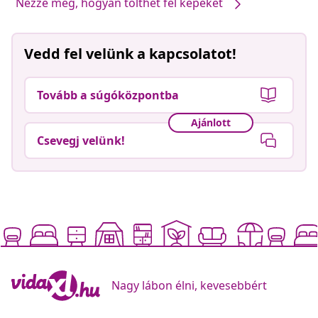
Nézze meg, hogyan tölthet fel képeket
Vedd fel velünk a kapcsolatot!
Tovább a súgóközpontba
Ajánlott
Csevegj velünk!
Nagy lábon élni, kevesebbért