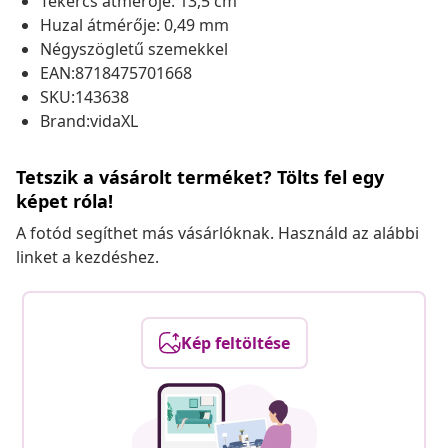
Tekercs átmérője: 13,5 cm
Huzal átmérője: 0,49 mm
Négyszögletű szemekkel
EAN:8718475701668
SKU:143638
Brand:vidaXL
Tetszik a vásárolt terméket? Tölts fel egy
képet róla!
A fotód segíthet más vásárlóknak. Használd az alábbi
linket a kezdéshez.
Kép feltöltése