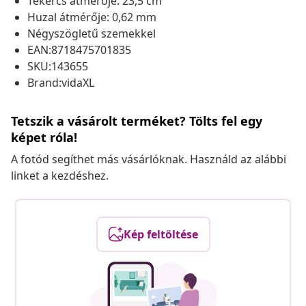
Tekercs átmérője: 23,5 cm
Huzal átmérője: 0,62 mm
Négyszögletű szemekkel
EAN:8718475701835
SKU:143655
Brand:vidaXL
Tetszik a vásárolt terméket? Tölts fel egy
képet róla!
A fotód segíthet más vásárlóknak. Használd az alábbi
linket a kezdéshez.
Kép feltöltése