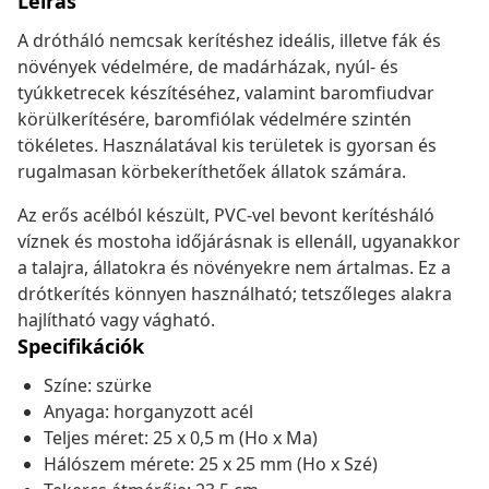
Leírás
A drótháló nemcsak kerítéshez ideális, illetve fák és
növények védelmére, de madárházak, nyúl- és
tyúkketrecek készítéséhez, valamint baromfiudvar
körülkerítésére, baromfiólak védelmére szintén
tökéletes. Használatával kis területek is gyorsan és
rugalmasan körbekeríthetőek állatok számára.
Az erős acélból készült, PVC-vel bevont kerítésháló
víznek és mostoha időjárásnak is ellenáll, ugyanakkor
a talajra, állatokra és növényekre nem ártalmas. Ez a
drótkerítés könnyen használható; tetszőleges alakra
hajlítható vagy vágható.
Specifikációk
Színe: szürke
Anyaga: horganyzott acél
Teljes méret: 25 x 0,5 m (Ho x Ma)
Hálószem mérete: 25 x 25 mm (Ho x Szé)