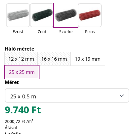
Ezüst
Zöld
Szürke
Piros
Háló mérete
12 x 12 mm
16 x 16 mm
19 x 19 mm
25 x 25 mm
Méret
25 x 0.5 m
9.740
Ft
2000,72 Ft /m²
Áfával