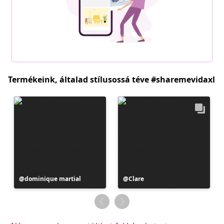
Termékeink, általad stílusossá téve #sharemevidaxl
Bejegyzés
dominique martial
Bejegyzés
Clare
közzétevője
közzétevője