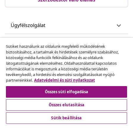
Ügyfélszolgálat
Üzlet
Sütiket használunk az oldalunk megfelelő működésének
biztosításához, a tartalmak és hirdetések személyre szabásához,
közösségi média funkciók felkínálásához és az oldalunk
vidaXL
látogatottságának elemzéséhez. Oldalhasználattal kapcsolatos
információkat is megosztunk a közösségi média területén
tevékenykedő, a hirdetési és elemzési szolgáltatásokat nyújtó
Fedezz fel többet
partnereinkkel.
Adatvédelmi és süti nyilatkozat
Összes süti elfogadása
Összes elutasítása
Sütik beállítása
© 2008-2026 vidaXL A www.vidaxl.hu a vidaXL Marketplace
Europe B.V. Weboldala