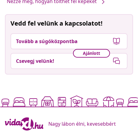
Nézze meg, hogyan tölthet fel képeket
Vedd fel velünk a kapcsolatot!
Tovább a súgóközpontba
Ajánlott
Csevegj velünk!
Nagy lábon élni, kevesebbért