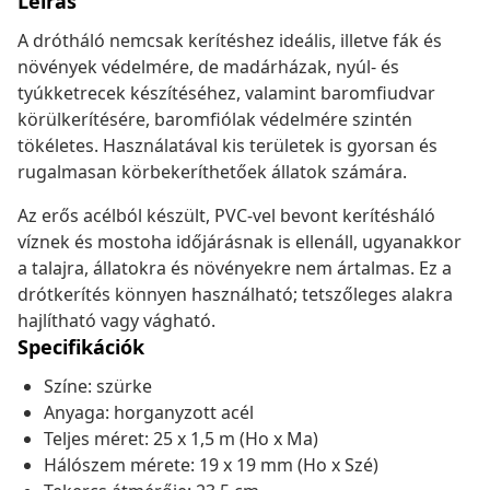
Leírás
A drótháló nemcsak kerítéshez ideális, illetve fák és
növények védelmére, de madárházak, nyúl- és
tyúkketrecek készítéséhez, valamint baromfiudvar
körülkerítésére, baromfiólak védelmére szintén
tökéletes. Használatával kis területek is gyorsan és
rugalmasan körbekeríthetőek állatok számára.
Az erős acélból készült, PVC-vel bevont kerítésháló
víznek és mostoha időjárásnak is ellenáll, ugyanakkor
a talajra, állatokra és növényekre nem ártalmas. Ez a
drótkerítés könnyen használható; tetszőleges alakra
hajlítható vagy vágható.
Specifikációk
Színe: szürke
Anyaga: horganyzott acél
Teljes méret: 25 x 1,5 m (Ho x Ma)
Hálószem mérete: 19 x 19 mm (Ho x Szé)