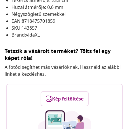
Tekercs átmérője: 23,5 cm
Huzal átmérője: 0,6 mm
Négyszögletű szemekkel
EAN:8718475701859
SKU:143657
Brand:vidaXL
Tetszik a vásárolt terméket? Tölts fel egy
képet róla!
A fotód segíthet más vásárlóknak. Használd az alábbi
linket a kezdéshez.
Kép feltöltése