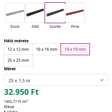
Ezüst
Zöld
Szürke
Piros
Háló mérete
12 x 12 mm
16 x 16 mm
19 x 19 mm
25 x 25 mm
Méret
25 x 1,5 m
32.950
Ft
1492,77 Ft /m²
Áfával