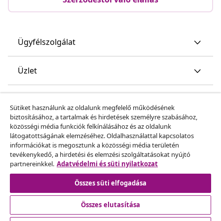
Ügyfélszolgálat
Üzlet
vidaXL
Sütiket használunk az oldalunk megfelelő működésének
biztosításához, a tartalmak és hirdetések személyre szabásához,
közösségi média funkciók felkínálásához és az oldalunk
Fedezz fel többet
látogatottságának elemzéséhez. Oldalhasználattal kapcsolatos
információkat is megosztunk a közösségi média területén
tevékenykedő, a hirdetési és elemzési szolgáltatásokat nyújtó
partnereinkkel.
Adatvédelmi és süti nyilatkozat
Összes süti elfogadása
Összes elutasítása
© 2008-2026 vidaXL A www.vidaxl.hu a vidaXL Marketplace
Europe B.V. Weboldala