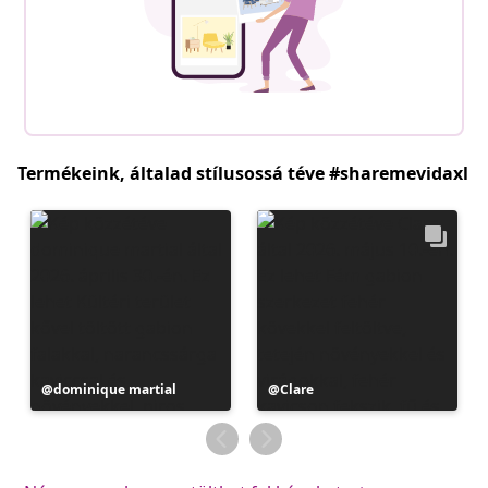
Termékeink, általad stílusossá téve #sharemevidaxl
Bejegyzés
dominique martial
Bejegyzés
Clare
közzétevője
közzétevője