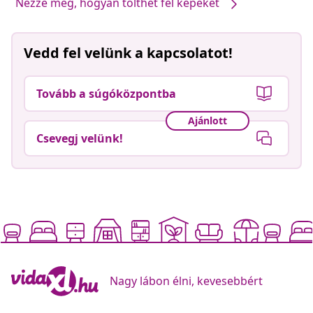
Nézze meg, hogyan tölthet fel képeket
Vedd fel velünk a kapcsolatot!
Tovább a súgóközpontba
Ajánlott
Csevegj velünk!
Nagy lábon élni, kevesebbért