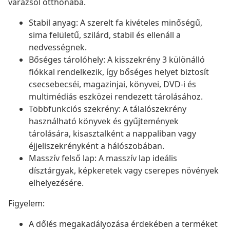
varázsol otthonába.
Stabil anyag: A szerelt fa kivételes minőségű,
sima felületű, szilárd, stabil és ellenáll a
nedvességnek.
Bőséges tárolóhely: A kisszekrény 3 különálló
fiókkal rendelkezik, így bőséges helyet biztosít
csecsebecséi, magazinjai, könyvei, DVD-i és
multimédiás eszközei rendezett tárolásához.
Többfunkciós szekrény: A tálalószekrény
használható könyvek és gyűjtemények
tárolására, kisasztalként a nappaliban vagy
éjjeliszekrényként a hálószobában.
Masszív felső lap: A masszív lap ideális
dísztárgyak, képkeretek vagy cserepes növények
elhelyezésére.
Figyelem:
A dőlés megakadályozása érdekében a terméket