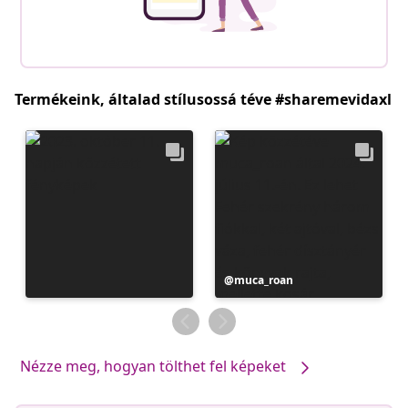
Termékeink, általad stílusossá téve #sharemevidaxl
Bejegyzés
muca_roan
közzétevője
Nézze meg, hogyan tölthet fel képeket