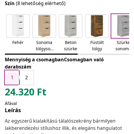
Szín
(8 lehetőség elérhető)
Fehér
Sonoma
Beton
Füstölt
Szürke
tölgyson
szürke
tölgy
sonoma
oma
Mennyiség a csomagbanCsomagban való
tölgy
darabszám
1
2
24.320
Ft
Áfával
Leírás
Az egyszerű kialakítású tálalószekrény bármilyen
lakberendezési stílushoz illik, és elegáns hangulatot