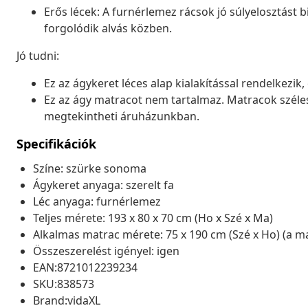
Erős lécek: A furnérlemez rácsok jó súlyelosztást 
forgolódik alvás közben.
Jó tudni:
Ez az ágykeret léces alap kialakítással rendelkezik, 
Ez az ágy matracot nem tartalmaz. Matracok széles 
megtekintheti áruházunkban.
Specifikációk
Színe: szürke sonoma
Ágykeret anyaga: szerelt fa
Léc anyaga: furnérlemez
Teljes mérete: 193 x 80 x 70 cm (Ho x Szé x Ma)
Alkalmas matrac mérete: 75 x 190 cm (Szé x Ho) (a 
Összeszerelést igényel: igen
EAN:8721012239234
SKU:838573
Brand:vidaXL