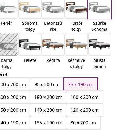
Fehér
Sonoma
Betonszü
Füstös
Szürke
tölgy
rke
tölgy
Sonoma
barna
Fekete
Régi fa
kézműve
Musta
tölgy
s tölgy
tammi
ret
100 x 200 cm
90 x 200 cm
75 x 190 cm
200 x 200 cm
180 x 200 cm
160 x 200 cm
150 x 200 cm
140 x 200 cm
120 x 200 cm
140 x 190 cm
135 x 190 cm
80 x 200 cm