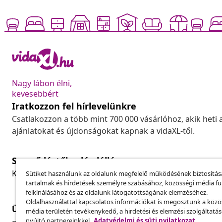
Nagy lábon élni,
kevesebbért
Iratkozzon fel hírlevelünkre
Csatlakozzon a több mint 700 000 vásárlóhoz, akik heti 
ajánlatokat és újdonságokat kapnak a vidaXL-től.
Szerződéstől való elállás
Küldj be egy rendelés lemondására vonatkozó kérelmet
Sütiket használunk az oldalunk megfelelő működésének biztosítás
tartalmak és hirdetések személyre szabásához, közösségi média f
felkínálásához és az oldalunk látogatottságának elemzéséhez.
Oldalhasználattal kapcsolatos információkat is megosztunk a közö
Ügyfélszolgálat
Üzlet
média területén tevékenykedő, a hirdetési és elemzési szolgáltatá
nyújtó partnereinkkel.
Adatvédelmi és süti nyilatkozat