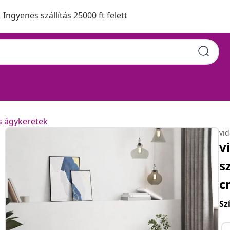
Ingyenes szállítás 25000 ft felett
s ágykeretek
vi
v
s
c
Sz