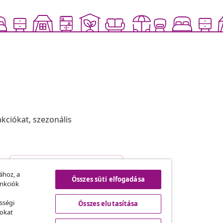
akciókat, szezonális
Szerződéstől való elállás
.
ához, a
Összes süti elfogadása
unkciók
sségi
Összes elutasítása
vidaXL
sokat