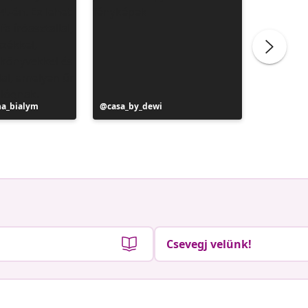
na_bialym
Bejegyzés
casa_by_dewi
Bejegyz
liliber
közzétevője
közzétev
Csevegj velünk!