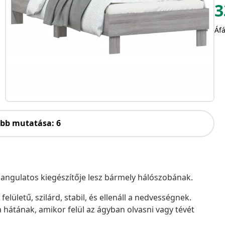
3
Áfá
öbb mutatása: 6
 Hangulatos kiegészítője lesz bármely hálószobának.
elületű, szilárd, stabil, és ellenáll a nedvességnek.
 a hátának, amikor felül az ágyban olvasni vagy tévét