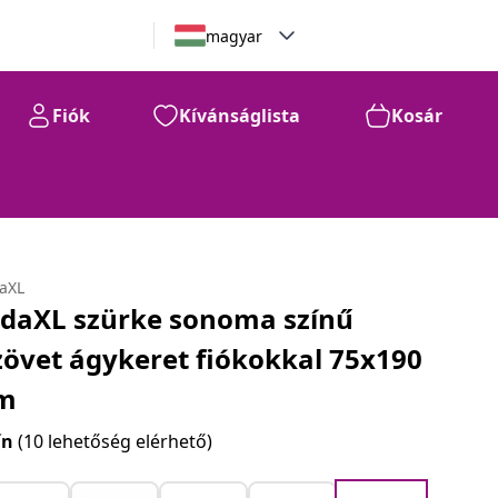
magyar
Fiók
Kívánságlista
Kosár
daXL
idaXL szürke sonoma színű
zövet ágykeret fiókokkal 75x190
m
ín
(10 lehetőség elérhető)