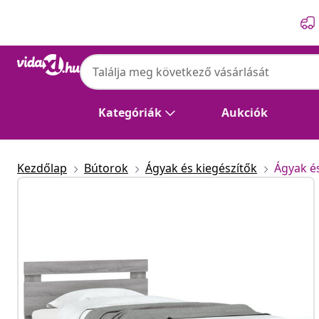
Előző
Következő
Kategóriák
Aukciók
Kezdőlap
Bútorok
Ágyak és kiegészítők
Ágyak é