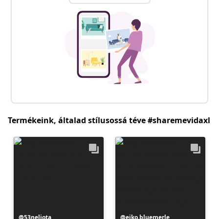
Termékeink, általad stílusossá téve #sharemevidaxl
Bejegyzés
53neliota
Bejegyzés
eiko.bluemerle