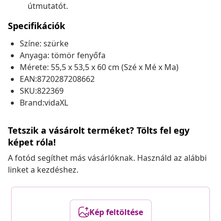
útmutatót.
Specifikációk
Színe: szürke
Anyaga: tömör fenyőfa
Mérete: 55,5 x 53,5 x 60 cm (Szé x Mé x Ma)
EAN:8720287208662
SKU:822369
Brand:vidaXL
Tetszik a vásárolt terméket? Tölts fel egy
képet róla!
A fotód segíthet más vásárlóknak. Használd az alábbi
linket a kezdéshez.
Kép feltöltése