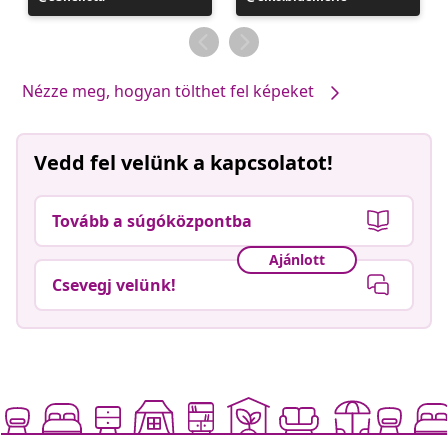
közzétevője
közzétevője
Nézze meg, hogyan tölthet fel képeket
Vedd fel velünk a kapcsolatot!
Tovább a súgóközpontba
Ajánlott
Csevegj velünk!