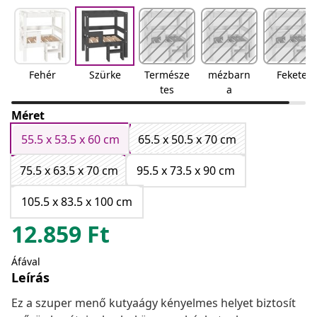
Fehér
Szürke
Természe
mézbarn
Fekete
tes
a
Méret
55.5 x 53.5 x 60 cm
65.5 x 50.5 x 70 cm
75.5 x 63.5 x 70 cm
95.5 x 73.5 x 90 cm
105.5 x 83.5 x 100 cm
12.859
Ft
Áfával
Leírás
Ez a szuper menő kutyaágy kényelmes helyet biztosít