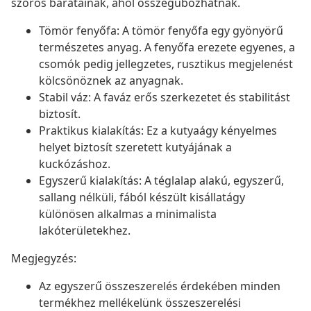
szőrös barátainak, ahol összegubózhatnak.
Tömör fenyőfa: A tömör fenyőfa egy gyönyörű
természetes anyag. A fenyőfa erezete egyenes, a
csomók pedig jellegzetes, rusztikus megjelenést
kölcsönöznek az anyagnak.
Stabil váz: A faváz erős szerkezetet és stabilitást
biztosít.
Praktikus kialakítás: Ez a kutyaágy kényelmes
helyet biztosít szeretett kutyájának a
kuckózáshoz.
Egyszerű kialakítás: A téglalap alakú, egyszerű,
sallang nélküli, fából készült kisállatágy
különösen alkalmas a minimalista
lakóterületekhez.
Megjegyzés:
Az egyszerű összeszerelés érdekében minden
termékhez mellékelünk összeszerelési