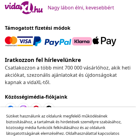
Nagy lábon élni, kevesebbért
Támogatott fizetési módok
Iratkozzon fel hírlevelünkre
Csatlakozzon a több mint 700 000 vásárlóhoz, akik heti
akciókat, szezonális ajánlatokat és újdonságokat
kapnak a vidaXL-től.
Közösségimédia-fiókjaink
Sütiket használunk az oldalunk megfelelő működésének
biztosításához, a tartalmak és hirdetések személyre szabásához,
Szerződéstől való elállás
közösségi média funkciók felkínálásához és az oldalunk
Küldj be egy rendelés lemondására vonatkozó
látogatottságának elemzéséhez. Oldalhasználattal kapcsolatos