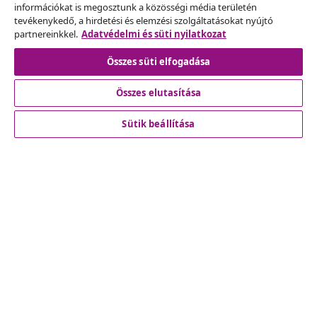
információkat is megosztunk a közösségi média területén
kérelmet.
tevékenykedő, a hirdetési és elemzési szolgáltatásokat nyújtó
partnereinkkel.
Adatvédelmi és süti nyilatkozat
Szerződéstől való elállás
Összes süti elfogadása
Összes elutasítása
Ügyfélszolgálat
Sütik beállítása
Üzlet
vidaXL
Fedezz fel többet