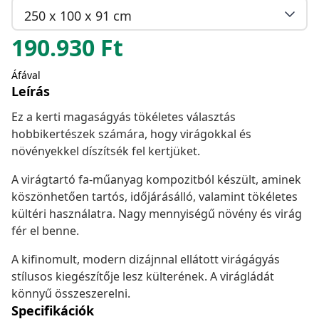
250 x 100 x 91 cm
190.930
Ft
Áfával
Leírás
Ez a kerti magaságyás tökéletes választás
hobbikertészek számára, hogy virágokkal és
növényekkel díszítsék fel kertjüket.
A virágtartó fa-műanyag kompozitból készült, aminek
köszönhetően tartós, időjárásálló, valamint tökéletes
kültéri használatra. Nagy mennyiségű növény és virág
fér el benne.
A kifinomult, modern dizájnnal ellátott virágágyás
stílusos kiegészítője lesz külterének. A virágládát
könnyű összeszerelni.
Specifikációk