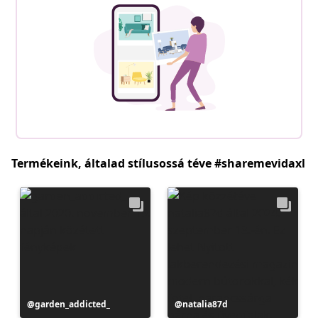
Termékeink, általad stílusossá téve #sharemevidaxl
Bejegyzés
garden_addicted_
Bejegyzés
natalia87d
közzétevője
közzétevője