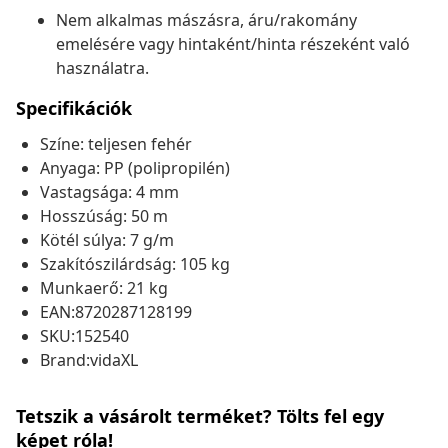
Nem alkalmas mászásra, áru/rakomány
emelésére vagy hintaként/hinta részeként való
használatra.
Specifikációk
Színe: teljesen fehér
Anyaga: PP (polipropilén)
Vastagsága: 4 mm
Hosszúság: 50 m
Kötél súlya: 7 g/m
Szakítószilárdság: 105 kg
Munkaerő: 21 kg
EAN:8720287128199
SKU:152540
Brand:vidaXL
Tetszik a vásárolt terméket? Tölts fel egy
képet róla!