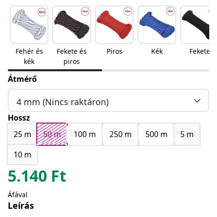
Fehér és
Fekete és
Piros
Kék
Fekete
kék
piros
Átmérő
4 mm (Nincs raktáron)
Hossz
25 m
50 m
100 m
250 m
500 m
5 m
10 m
5.140
Ft
Áfával
Leírás