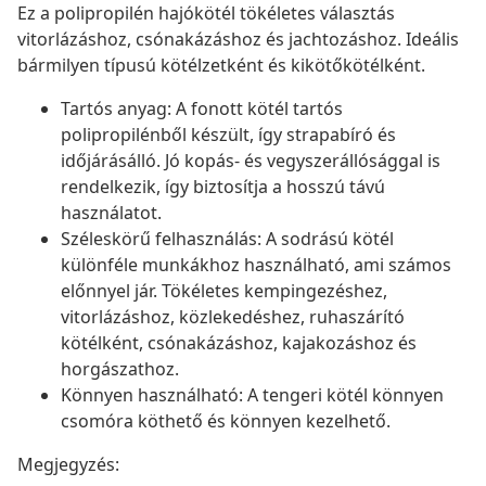
Ez a polipropilén hajókötél tökéletes választás
vitorlázáshoz, csónakázáshoz és jachtozáshoz. Ideális
bármilyen típusú kötélzetként és kikötőkötélként.
Tartós anyag: A fonott kötél tartós
polipropilénből készült, így strapabíró és
időjárásálló. Jó kopás- és vegyszerállósággal is
rendelkezik, így biztosítja a hosszú távú
használatot.
Széleskörű felhasználás: A sodrású kötél
különféle munkákhoz használható, ami számos
előnnyel jár. Tökéletes kempingezéshez,
vitorlázáshoz, közlekedéshez, ruhaszárító
kötélként, csónakázáshoz, kajakozáshoz és
horgászathoz.
Könnyen használható: A tengeri kötél könnyen
csomóra köthető és könnyen kezelhető.
Megjegyzés: