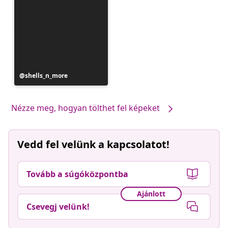
Bejegyzés
shells_n_more
közzétevője
Nézze meg, hogyan tölthet fel képeket
Vedd fel velünk a kapcsolatot!
Tovább a súgóközpontba
Ajánlott
Csevegj velünk!