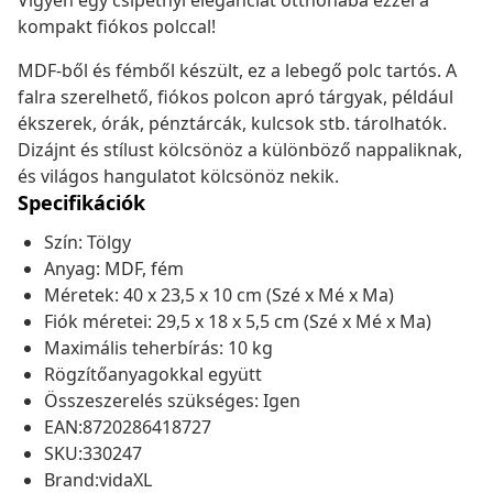
Vigyen egy csipetnyi eleganciát otthonába ezzel a
kompakt fiókos polccal!
MDF-ből és fémből készült, ez a lebegő polc tartós. A
falra szerelhető, fiókos polcon apró tárgyak, például
ékszerek, órák, pénztárcák, kulcsok stb. tárolhatók.
Dizájnt és stílust kölcsönöz a különböző nappaliknak,
és világos hangulatot kölcsönöz nekik.
Specifikációk
Szín: Tölgy
Anyag: MDF, fém
Méretek: 40 x 23,5 x 10 cm (Szé x Mé x Ma)
Fiók méretei: 29,5 x 18 x 5,5 cm (Szé x Mé x Ma)
Maximális teherbírás: 10 kg
Rögzítőanyagokkal együtt
Összeszerelés szükséges: Igen
EAN:8720286418727
SKU:330247
Brand:vidaXL