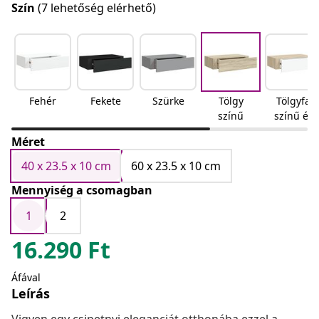
Szín
(7 lehetőség elérhető)
Fehér
Fekete
Szürke
Tölgy
Tölgyfa
színű
színű és
fehér
Méret
40 x 23.5 x 10 cm
60 x 23.5 x 10 cm
Mennyiség a csomagban
1
2
16.290
Ft
Áfával
Leírás