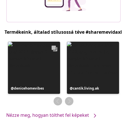
Termékeink, általad stílusossá téve #sharemevidaxl
Bejegyzés
denicehomevibes
Bejegyzés
cantik.living.ak
közzétevője
közzétevője
Nézze meg, hogyan tölthet fel képeket