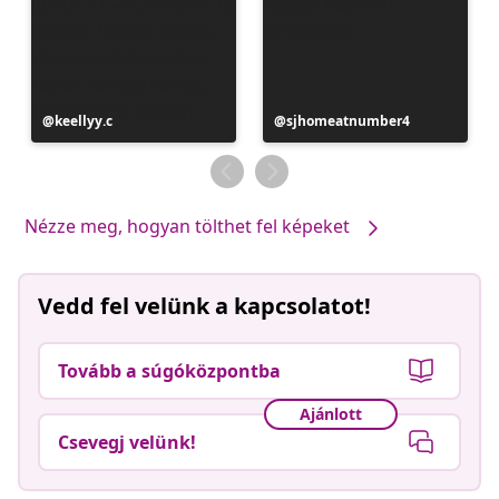
Bejegyzés
keellyy.c
Bejegyzés
sjhomeatnumber4
közzétevője
közzétevője
Nézze meg, hogyan tölthet fel képeket
Vedd fel velünk a kapcsolatot!
Tovább a súgóközpontba
Ajánlott
Csevegj velünk!