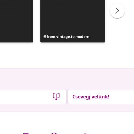
Bejegyzés
from.vintage.to.modern
Bejegyz
from.vi
közzétevője
közzétev
Csevegj velünk!