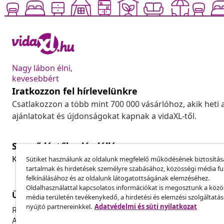
Nagy lábon élni,
kevesebbért
Iratkozzon fel hírlevelünkre
Csatlakozzon a több mint 700 000 vásárlóhoz, akik heti 
ajánlatokat és újdonságokat kapnak a vidaXL-től.
Szerződéstől való elállás
Küldj be egy rendelés lemondására vonatkozó kérelmet
Sütiket használunk az oldalunk megfelelő működésének biztosítás
tartalmak és hirdetések személyre szabásához, közösségi média f
felkínálásához és az oldalunk látogatottságának elemzéséhez.
Oldalhasználattal kapcsolatos információkat is megosztunk a közö
Ügyfélszolgálat
Üzlet
média területén tevékenykedő, a hirdetési és elemzési szolgáltatá
nyújtó partnereinkkel.
Adatvédelmi és süti nyilatkozat
Rendelés nyomon követése
Partnerprog
A fiókom
Gyártás a vi