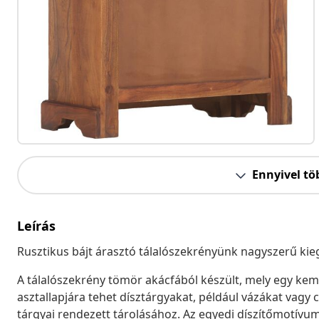
Ennyivel tö
Leírás
Rusztikus bájt árasztó tálalószekrényünk nagyszerű kie
A tálalószekrény tömör akácfából készült, mely egy kemén
asztallapjára tehet dísztárgyakat, például vázákat vagy
tárgyai rendezett tárolásához. Az egyedi díszítőmotívu