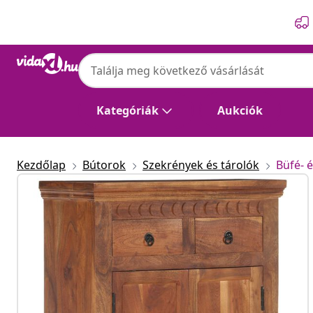
Előző
Következő
Kategóriák
Aukciók
Kezdőlap
Bútorok
Szekrények és tárolók
Büfé- é