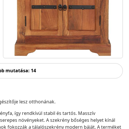
bb mutatása: 14
gészítője lesz otthonának.
yfa, így rendkívül stabil és tartós. Masszív
 cserepes növényeket. A szekrény bőséges helyet kínál
mok fokozzák a tálalószekrény modern báját. A terméket