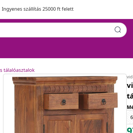
Ingyenes szállítás 25000 ft felett
s tálalóasztalok
vi
v
t
Mé
6
9