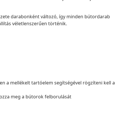
ezete darabonként változó, így minden bútordarab
állítás véletlenszerűen történik.
a mellékelt tartóelem segítségével rögzíteni kell a
lyozza meg a bútorok felborulását