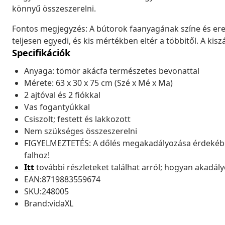
könnyű összeszerelni.
Fontos megjegyzés: A bútorok faanyagának színe és er
teljesen egyedi, és kis mértékben eltér a többitől. A kisz
Specifikációk
Anyaga: tömör akácfa természetes bevonattal
Mérete: 63 x 30 x 75 cm (Szé x Mé x Ma)
2 ajtóval és 2 fiókkal
Vas fogantyúkkal
Csiszolt; festett és lakkozott
Nem szükséges összeszerelni
FIGYELMEZTETÉS: A dőlés megakadályozása érdekében 
falhoz!
Itt
további részleteket találhat arról; hogyan akadá
EAN:8719883559674
SKU:248005
Brand:vidaXL