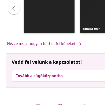
Bejegyzés
muca_roan
közzétevője
Nézze meg, hogyan tölthet fel képeket
Vedd fel velünk a kapcsolatot!
Tovább a súgóközpontba