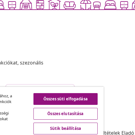
akciókat, szezonális
Szerződéstől való elállás
.
ához, a
Összes süti elfogadása
unkciók
sségi
Összes elutasítása
vidaXL
sokat
ram
A vidaXL-ről
Sütik beállítása
daXL-nek
Felhasználási feltételek Eladó