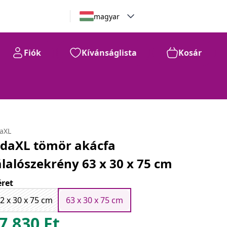
magyar
Fiók
Kívánságlista
Kosár
daXL
idaXL tömör akácfa
álalószekrény 63 x 30 x 75 cm
ret
2 x 30 x 75 cm
63 x 30 x 75 cm
7.830
Ft