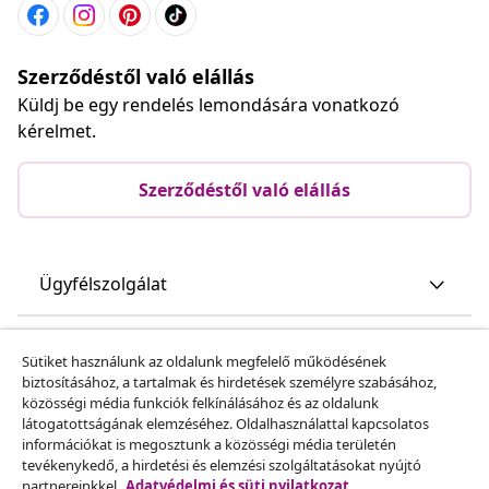
Szerződéstől való elállás
Küldj be egy rendelés lemondására vonatkozó
kérelmet.
Szerződéstől való elállás
Ügyfélszolgálat
Üzlet
Sütiket használunk az oldalunk megfelelő működésének
biztosításához, a tartalmak és hirdetések személyre szabásához,
közösségi média funkciók felkínálásához és az oldalunk
vidaXL
látogatottságának elemzéséhez. Oldalhasználattal kapcsolatos
információkat is megosztunk a közösségi média területén
tevékenykedő, a hirdetési és elemzési szolgáltatásokat nyújtó
Fedezz fel többet
partnereinkkel.
Adatvédelmi és süti nyilatkozat