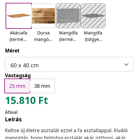
Akáciafa
Durva
Mangófa
Mangófa
(termész
mangófa
(termész
(tölgyes
etes)
(termész
etes)
felület)
Méret
etes)
60 x 40 cm
Vastagság
25 mm
38 mm
15.810
Ft
Áfával
Leírás
Keltse új életre asztalát ezzel a fa asztallappal. Kiváló
megoldás, hogy feldobja asztalát akár otthoni, akár