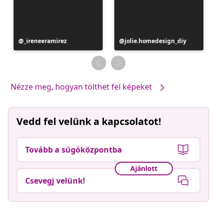
Bejegyzés
_ireneeramirez
Bejegyzés
jolie.homedesign_diy
közzétevője
közzétevője
Nézze meg, hogyan tölthet fel képeket
Vedd fel velünk a kapcsolatot!
Tovább a súgóközpontba
Ajánlott
Csevegj velünk!