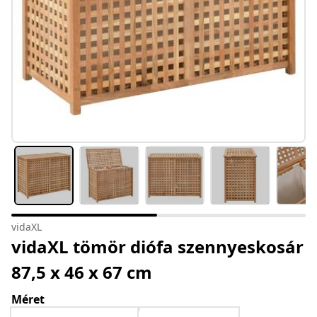
vidaXL
vidaXL tömör diófa szennyeskosár
87,5 x 46 x 67 cm
Méret