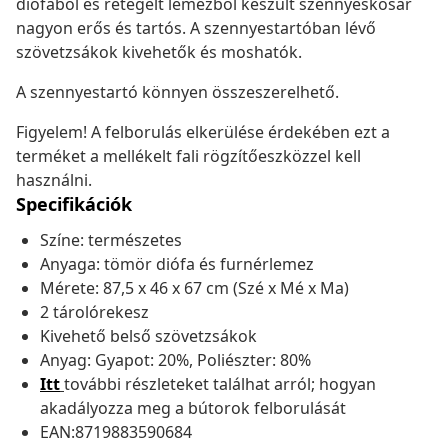
diófából és rétegelt lemezből készült szennyeskosár
nagyon erős és tartós. A szennyestartóban lévő
szövetzsákok kivehetők és moshatók.
A szennyestartó könnyen összeszerelhető.
Figyelem! A felborulás elkerülése érdekében ezt a
terméket a mellékelt fali rögzítőeszközzel kell
használni.
Specifikációk
Színe: természetes
Anyaga: tömör diófa és furnérlemez
Mérete: 87,5 x 46 x 67 cm (Szé x Mé x Ma)
2 tárolórekesz
Kivehető belső szövetzsákok
Anyag: Gyapot: 20%, Poliészter: 80%
Itt
további részleteket találhat arról; hogyan
akadályozza meg a bútorok felborulását
EAN:8719883590684