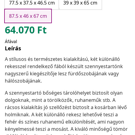
77.5 x 37.5 x 46.5 cm
39 x 39 x 65 cm
87.5 x 46 x 67 cm
64.070
Ft
Áfával
Leírás
A stílusos és természetes kialakítású, két különálló
rekesszel rendelkező fából készült szennyestartónk
nagyszerű kiegészítője lesz fürdőszobájának vagy
hálószobájának.
A szennyestartó bőséges tárolóhelyet biztosít olyan
dolgoknak, mint a törölközők, ruhaneműk stb. A
rácsos kialakítás jó szellőzést biztosít a kosárban lévő
holmiknak. A két különálló rekesz lehetővé teszi a
fehér és színes ruhanemű elkülönítését, ami nagyon
kényelmessé teszi a mosást. A kiváló minőségű tömör