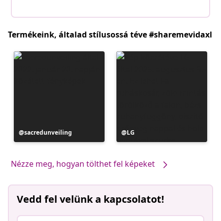
Termékeink, általad stílusossá téve #sharemevidaxl
Bejegyzés
sacredunveiling
Bejegyzés
LG
közzétevője
közzétevője
Nézze meg, hogyan tölthet fel képeket
Vedd fel velünk a kapcsolatot!